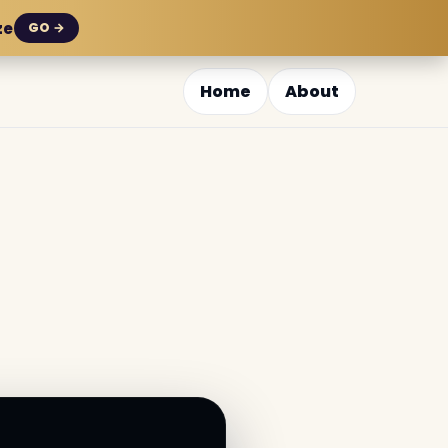
ze
GO →
Home
About