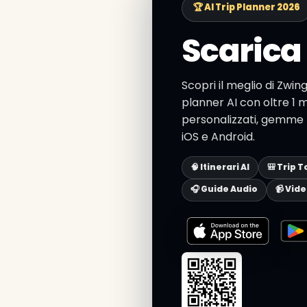
🏆 AI Trip Planner 2026
Scarica 
Scopri il meglio di Zwin
planner AI con oltre 1 mi
personalizzati, gemme n
iOS e Android.
🧠 Itinerari AI
🎒 Trip T
🎧 Guide Audio
📹 Vid