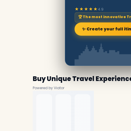
★★★★★
4.9
🏆 The most innovative T
✨ Create your full iti
Buy Unique Travel Experienc
Powered by Viator