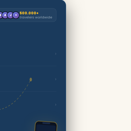
500.000+
M
A
J
+
travelers worldwide
›
›
›