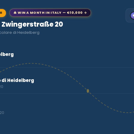
NI
🎄 WIN A MONTH IN ITALY — €10,000 →
to Zwingerstraße 20
colare di Heidelberg
elberg
 di Heidelberg
20
 20