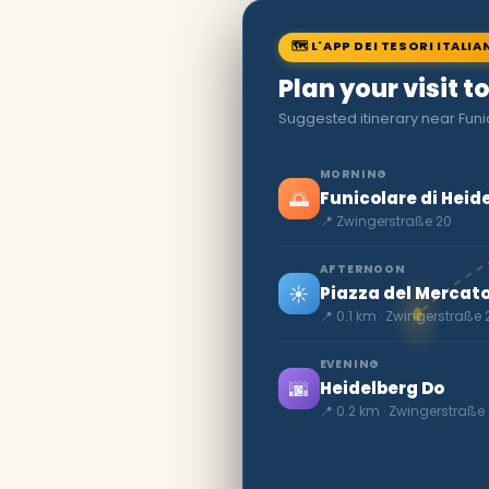
🗺 L'APP DEI TESORI ITALIA
Plan your visit 
Suggested itinerary near Funi
MORNING
🌅
Funicolare di Heid
📍 Zwingerstraße 20
AFTERNOON
☀️
Piazza del Mercato
📍 0.1 km · Zwingerstraße 
EVENING
🌆
Heidelberg Do
📍 0.2 km · Zwingerstraße