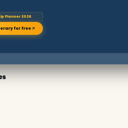
rip Planner 2026
nerary for free
es