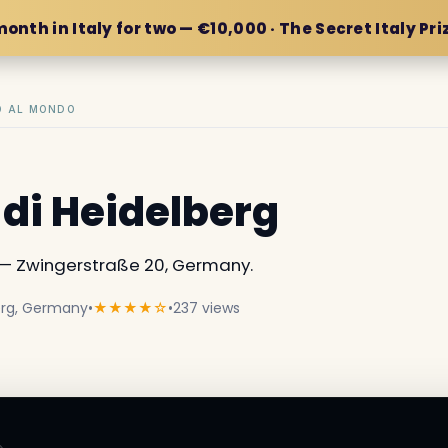
month in Italy for two — €10,000 · The Secret Italy Pri
IO AL MONDO
 di Heidelberg
— Zwingerstraße 20, Germany.
erg, Germany
•
★★★★☆
•
237 views