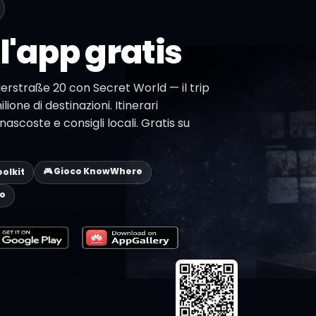
l'app gratis
gerstraße 20 con Secret World — il trip
lione di destinazioni. Itinerari
ascoste e consigli locali. Gratis su
🎮 Gioco KnowWhere
oolkit
eo