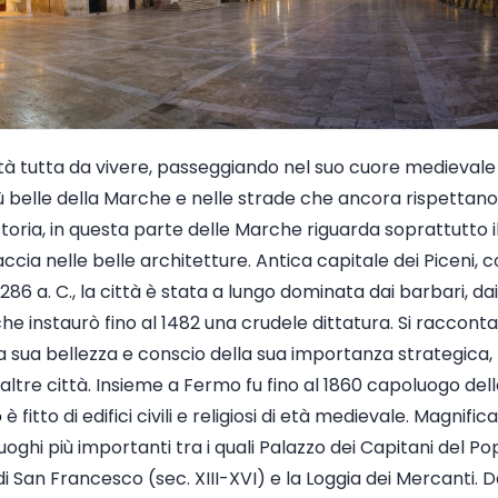
tà tutta da vivere, passeggiando nel suo cuore medievale i
ù belle della Marche e nelle strade che ancora rispettano 
storia, in questa parte delle Marche riguarda soprattutto 
accia nelle belle architetture. Antica capitale dei Piceni,
286 a. C., la città è stata a lungo dominata dai barbari, dai
e instaurò fino al 1482 una crudele dittatura. Si racconta
lla sua bellezza e conscio della sua importanza strategica, 
altre città. Insieme a Fermo fu fino al 1860 capoluogo dell
o
è fitto di edifici civili e religiosi di età medievale. Magnifi
uoghi più importanti tra i quali Palazzo dei Capitani del Popo
 di San Francesco (sec. XIII-XVI) e la Loggia dei Mercanti.