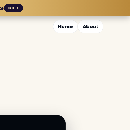
ze
GO →
Home
About