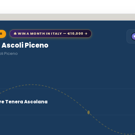
NI
🎄 WIN A MONTH IN ITALY — €10,000 →
o Ascoli Piceno
li Piceno
ive Tenera Ascolana