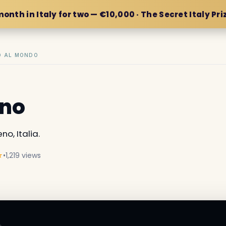
month in Italy for two — €10,000 · The Secret Italy Pri
IO AL MONDO
eno
no, Italia.
☆
•
1,219 views