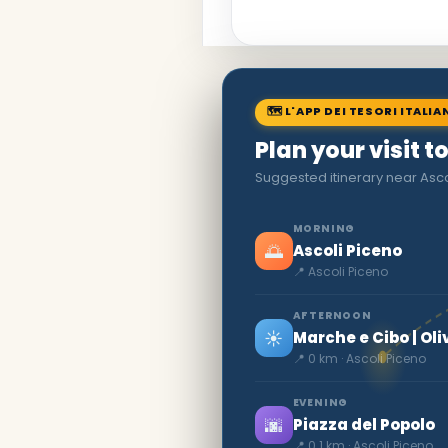
🗺 L'APP DEI TESORI ITALIA
Plan your visit t
Suggested itinerary near Asco
MORNING
🌅
Ascoli Piceno
📍 Ascoli Piceno
AFTERNOON
☀️
Marche e Cibo | Ol
📍 0 km · Ascoli Piceno
EVENING
🌆
Piazza del Popolo
📍 0.1 km · Ascoli Piceno