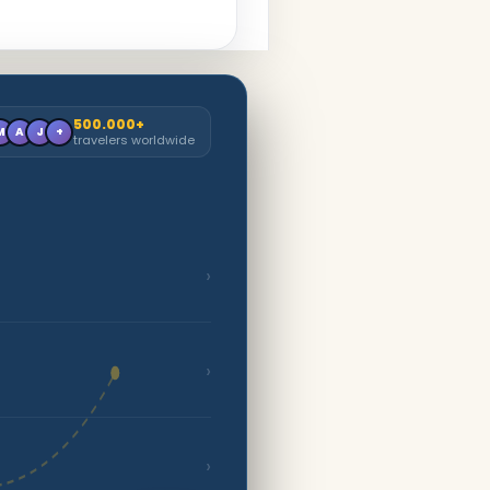
500.000+
M
A
J
+
travelers worldwide
›
›
›