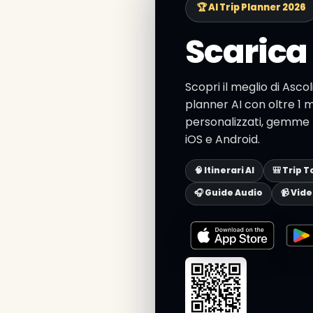
🏆 AI Trip Planner 2026
Scarica 
Scopri il meglio di Asco
planner AI con oltre 1 mi
personalizzati, gemme n
iOS e Android.
🧠 Itinerari AI
🎒 Trip T
🎧 Guide Audio
📹 Vid