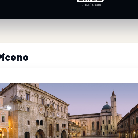
Huawei users
Piceno