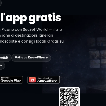
l'app gratis
li Piceno con Secret World — il trip
lione di destinazioni. Itinerari
ascoste e consigli locali. Gratis su
🎮 Gioco KnowWhere
oolkit
eo