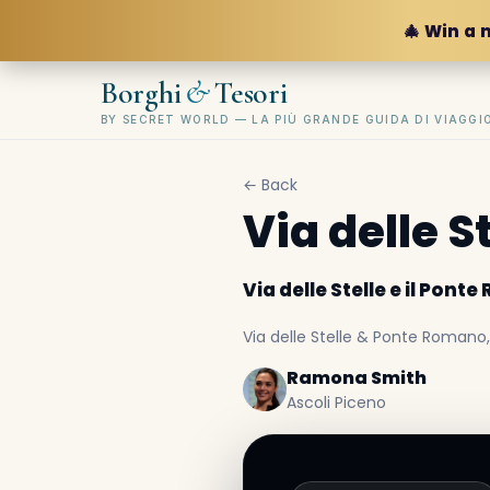
🎄 Win a 
&
Borghi
Tesori
BY SECRET WORLD — LA PIÙ GRANDE GUIDA DI VIAGG
← Back
Via delle S
Via delle Stelle e il Pont
Via delle Stelle & Ponte Romano, 
Ramona Smith
Ascoli Piceno