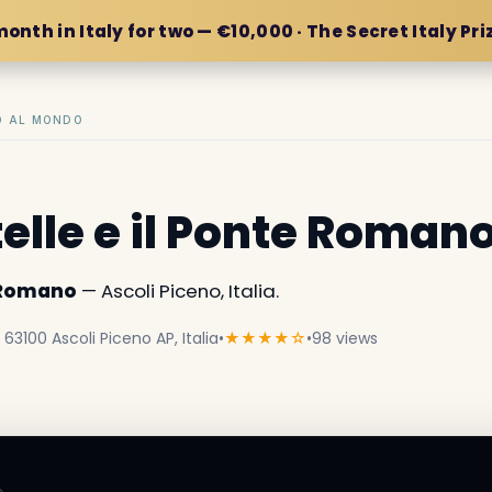
month in Italy for two — €10,000 · The Secret Italy Pri
IO AL MONDO
telle e il Ponte Roman
e Romano
— Ascoli Piceno, Italia.
63100 Ascoli Piceno AP, Italia
•
★★★★☆
•
98 views