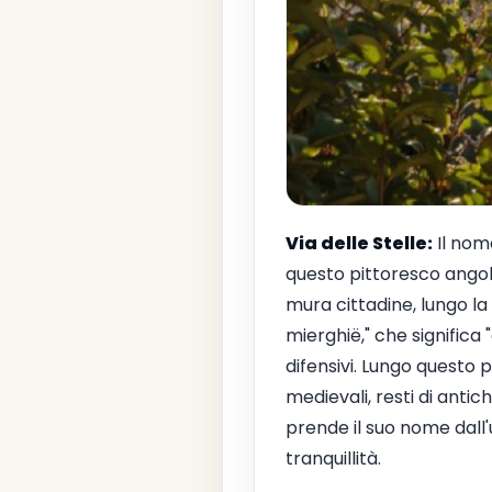
Via delle Stelle:
Il nom
questo pittoresco ango
mura cittadine, lungo la 
mierghië," che significa "
difensivi. Lungo questo p
medievali, resti di anti
prende il suo nome dall'u
tranquillità.