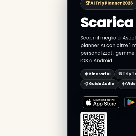
🏆 AI Trip Planner 2026
Scarica 
Scopri il meglio di Asco
planner AI con oltre 1 mi
personalizzati, gemme n
iOS e Android.
🧠 Itinerari AI
🎒 Trip T
🎧 Guide Audio
📹 Vid