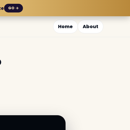
ze
GO →
Home
About
o