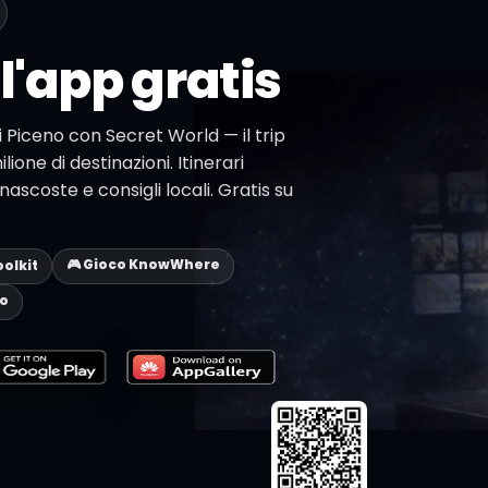
l'app gratis
li Piceno con Secret World — il trip
lione di destinazioni. Itinerari
ascoste e consigli locali. Gratis su
🎮 Gioco KnowWhere
oolkit
eo