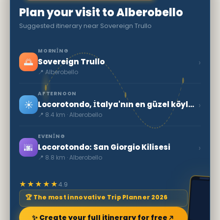
Plan your visit to Alberobello
Suggested itinerary near Sovereign Trullo
MORNING
🌅
›
Sovereign Trullo
📍 Alberobello
AFTERNOON
☀️
›
Locorotondo, İtalya'nın en güzel köylerinden biri
📍 8.4 km · Alberobello
EVENING
🌆
›
Locorotondo: San Giorgio Kilisesi
📍 8.8 km · Alberobello
★★★★★
4.9
🏆 The most innovative Trip Planner 2026
✨ Create your full itinerary for free