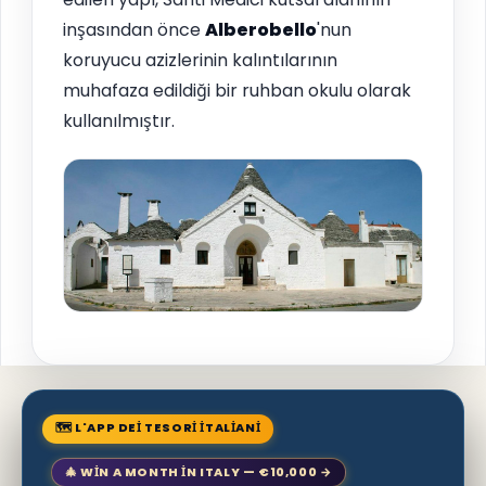
inşasından önce
Alberobello
'nun
koruyucu azizlerinin kalıntılarının
muhafaza edildiği bir ruhban okulu olarak
kullanılmıştır.
🗺 L'APP DEI TESORI ITALIANI
🎄 WIN A MONTH IN ITALY — €10,000 →