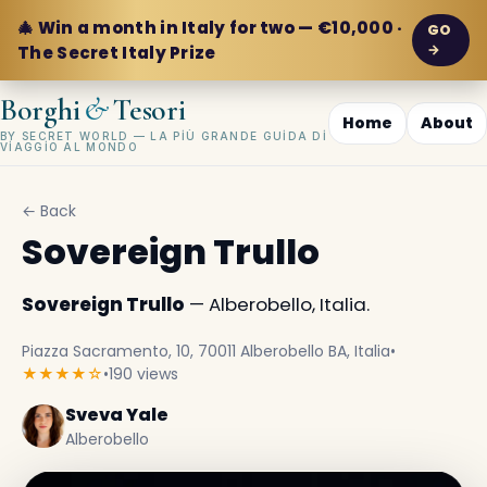
🎄 Win a month in Italy for two — €10,000 ·
GO
→
The Secret Italy Prize
&
Borghi
Tesori
Home
About
BY SECRET WORLD — LA PIÙ GRANDE GUIDA DI
VIAGGIO AL MONDO
← Back
Sovereign Trullo
Sovereign Trullo
— Alberobello, Italia.
Piazza Sacramento, 10, 70011 Alberobello BA, Italia
•
★★★★☆
•
190 views
Sveva Yale
Alberobello