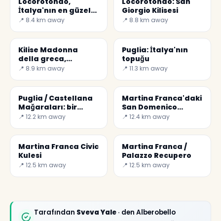
Locorotondo,
Locorotondo: San
İtalya'nın en güzel
Giorgio Kilisesi
köylerinden biri
📍 8.4 km away
📍 8.8 km away
Kilise Madonna
Puglia: İtalya'nın
della greca,
topuğu
Locorotondo en eski
📍 8.9 km away
📍 11.3 km away
Puglia / Castellana
Martina Franca'daki
Mağaraları: bir
San Domenico
İtalyan harikası
Kilisesi
📍 12.2 km away
📍 12.4 km away
Martina Franca Civic
Martina Franca /
Kulesi
Palazzo Recupero
📍 12.5 km away
📍 12.5 km away
Tarafından
Sveva Yale
· den Alberobello