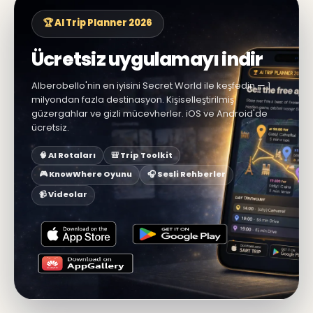
🏆 AI Trip Planner 2026
Ücretsiz uygulamayı indir
Alberobello'nin en iyisini Secret World ile keşfedin — 1
milyondan fazla destinasyon. Kişiselleştirilmiş
güzergahlar ve gizli mücevherler. iOS ve Android'de
ücretsiz.
🧠 AI Rotaları
🎒 Trip Toolkit
🎮 KnowWhere Oyunu
🎧 Sesli Rehberler
📹 Videolar