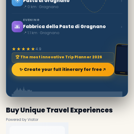
☀️
›
Pasta di Gragnano
📍 0 km · Gragnano
EVENING
🌆
›
Fabbrica della Pasta di Gragnano
📍 1.1 km · Gragnano
★★★★★
4.9
🏆 The most innovative Trip Planner 2026
✨ Create your full itinerary for free
Buy Unique Travel Experiences
Powered by Viator