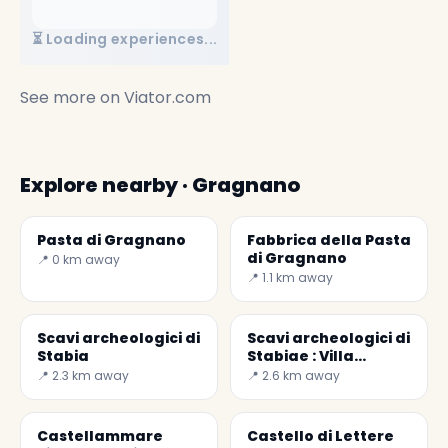
⏳ Loading experiences...
See more on
Viator.com
Explore nearby · Gragnano
Pasta di Gragnano
Fabbrica della Pasta
di Gragnano
📍 0 km away
📍 1.1 km away
Scavi archeologici di
Scavi archeologici di
Stabia
Stabiae : Villa
Arianna
📍 2.3 km away
📍 2.6 km away
Castellammare
Castello di Lettere