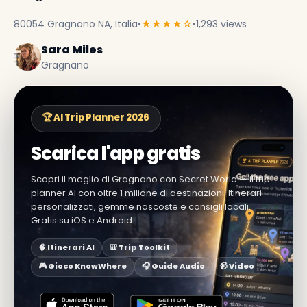
80054 Gragnano NA, Italia
•
★★★★☆
•
1,293 views
Sara Miles
Gragnano
🏆 AI Trip Planner 2026
Scarica l'app gratis
Scopri il meglio di Gragnano con Secret World — il trip
planner AI con oltre 1 milione di destinazioni. Itinerari
personalizzati, gemme nascoste e consigli locali.
Gratis su iOS e Android.
🧠 Itinerari AI
🎒 Trip Toolkit
🎮 Gioco KnowWhere
🎧 Guide Audio
📹 Video