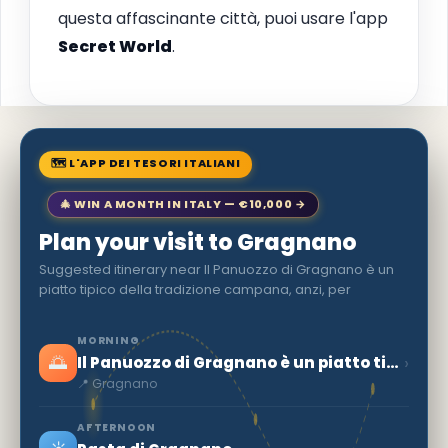
questa affascinante città, puoi usare l'app
Secret World
.
🗺 L'APP DEI TESORI ITALIANI
🎄 WIN A MONTH IN ITALY — €10,000 →
Plan your visit to Gragnano
Suggested itinerary near Il Panuozzo di Gragnano è un
piatto tipico della tradizione campana, anzi, per
MORNING
🌅
›
Il Panuozzo di Gragnano è un piatto tipico della tradizione campana, anzi, per
📍 Gragnano
AFTERNOON