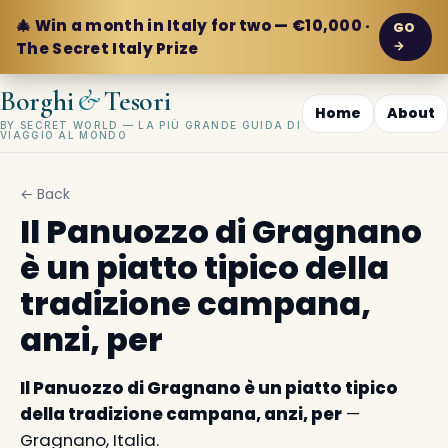
🎄 Win a month in Italy for two — €10,000 ·
GO
→
The Secret Italy Prize
&
Borghi
Tesori
Home
About
BY SECRET WORLD — LA PIÙ GRANDE GUIDA DI
VIAGGIO AL MONDO
← Back
Il Panuozzo di Gragnano
è un piatto tipico della
tradizione campana,
anzi, per
Il Panuozzo di Gragnano è un piatto tipico
della tradizione campana, anzi, per
—
Gragnano, Italia.