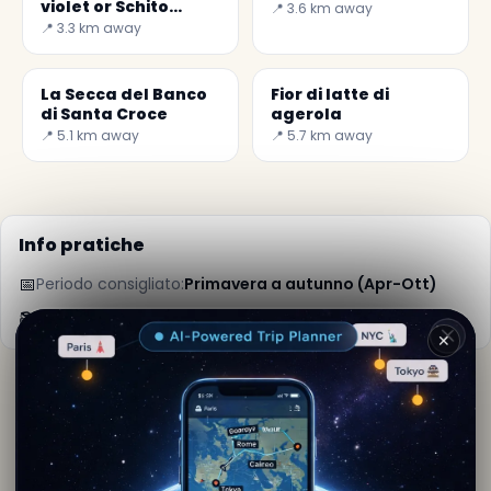
violet or Schito
📍 3.6 km away
artichoke
📍 3.3 km away
La Secca del Banco
Fior di latte di
di Santa Croce
agerola
📍 5.1 km away
📍 5.7 km away
Info pratiche
📅
Periodo consigliato:
Primavera a autunno (Apr-Ott)
📚
Maggiori info su Wikipedia
✕
Di
Sara Miles
· da Gragnano
Contenuto editoriale verificato · Community Secret
World — 1M+ luoghi in 62 lingue