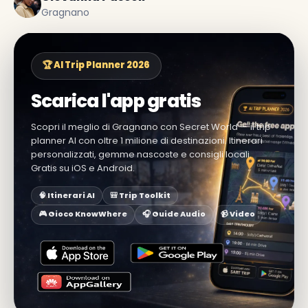
Gragnano
🏆 AI Trip Planner 2026
Scarica l'app gratis
Scopri il meglio di Gragnano con Secret World — il trip
planner AI con oltre 1 milione di destinazioni. Itinerari
personalizzati, gemme nascoste e consigli locali.
Gratis su iOS e Android.
🧠 Itinerari AI
🎒 Trip Toolkit
🎮 Gioco KnowWhere
🎧 Guide Audio
📹 Video