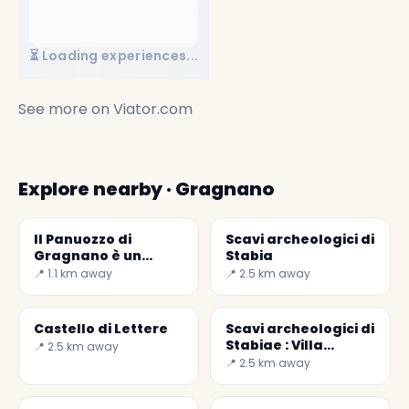
⏳ Loading experiences...
See more on
Viator.com
Explore nearby · Gragnano
Il Panuozzo di
Scavi archeologici di
Gragnano è un
Stabia
piatto tipico della
📍 1.1 km away
📍 2.5 km away
tradizione
campana, anzi, per
Castello di Lettere
Scavi archeologici di
Stabiae : Villa
📍 2.5 km away
Arianna
📍 2.5 km away