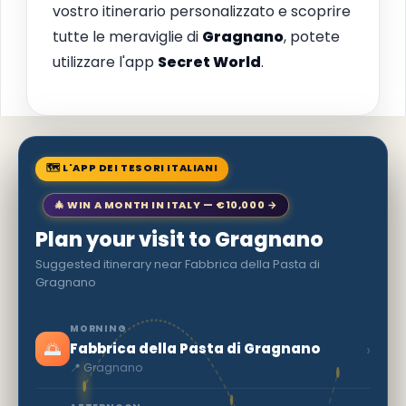
vostro itinerario personalizzato e scoprire
tutte le meraviglie di
Gragnano
, potete
utilizzare l'app
Secret World
.
🗺 L'APP DEI TESORI ITALIANI
🎄 WIN A MONTH IN ITALY — €10,000 →
Plan your visit to Gragnano
Suggested itinerary near Fabbrica della Pasta di
Gragnano
MORNING
🌅
›
Fabbrica della Pasta di Gragnano
📍 Gragnano