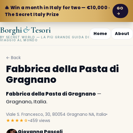
🎄 Win a month in Italy for two — €10,000 ·
GO
→
The Secret Italy Prize
&
Borghi
Tesori
Home
About
BY SECRET WORLD — LA PIÙ GRANDE GUIDA DI
VIAGGIO AL MONDO
← Back
Fabbrica della Pasta di
Gragnano
Fabbrica della Pasta di Gragnano
—
Gragnano, Italia.
Viale S. Francesco, 30, 80054 Gragnano NA, Italia
•
★★★★☆
•
459 views
Giovanna Pascoli