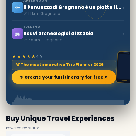
AFTERNOON
☀️
›
Il Panuozzo di Gragnano è un piatto tipico della tradizione campana, anzi, per
📍 1.1 km · Gragnano
EVENING
🌆
›
Scavi archeologici di Stabia
📍 2.5 km · Gragnano
★★★★★
4.9
🏆 The most innovative Trip Planner 2026
✨ Create your full itinerary for free
Buy Unique Travel Experiences
Powered by Viator