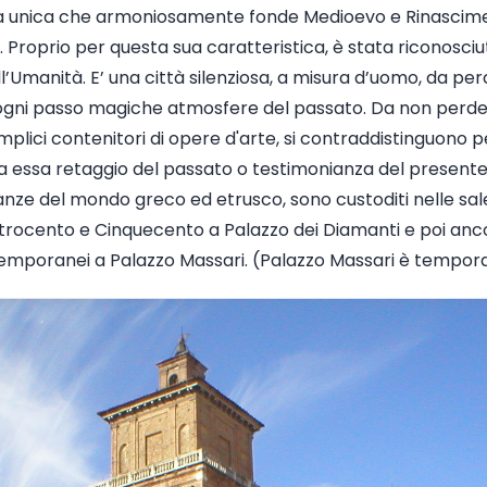
ca unica che armoniosamente fonde Medioevo e Rinascime
 Proprio per questa sua caratteristica, è stata riconosciu
’Umanità. E’ una città silenziosa, a misura d’uomo, da perc
d ogni passo magiche atmosfere del passato. Da non perde
mplici contenitori di opere d'arte, si contraddistinguono per
sia essa retaggio del passato o testimonianza del presente
ianze del mondo greco ed etrusco, sono custoditi nelle sale 
rocento e Cinquecento a Palazzo dei Diamanti e poi ancora 
ntemporanei a Palazzo Massari. (Palazzo Massari è tempo