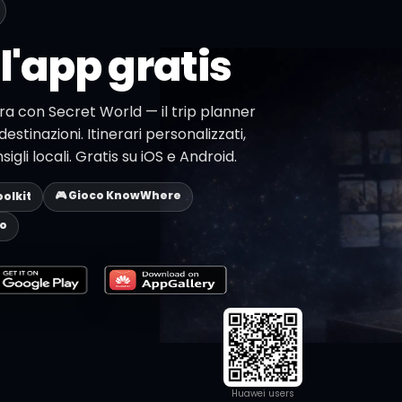
l'app gratis
ara con Secret World — il trip planner
destinazioni. Itinerari personalizzati,
li locali. Gratis su iOS e Android.
🎮 Gioco KnowWhere
oolkit
eo
Huawei users