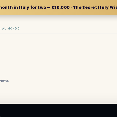
month in Italy for two — €10,000 · The Secret Italy Pri
IO AL MONDO
views