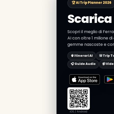
🏆 AI Trip Planner 2026
Scarica 
Scopri il meglio di Ferr
AI con oltre 1 milione di 
gemme nascoste e consig
🧠 Itinerari AI
🎒 Trip T
🎧 Guide Audio
📹 Vid
iOS / Android