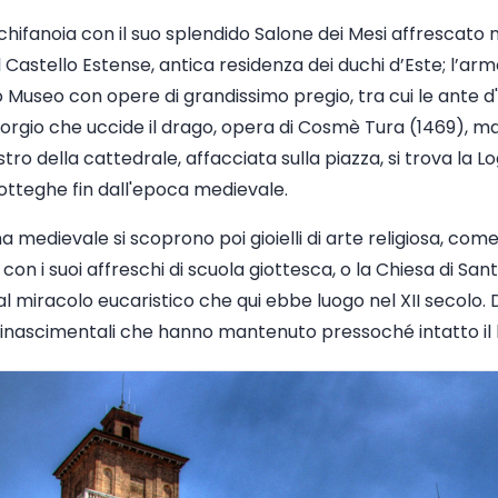
ifanoia con il suo splendido Salone dei Mesi affrescato ne
il Castello Estense, antica residenza dei duchi d’Este; l’a
 Museo con opere di grandissimo pregio, tra cui le ante d
iorgio che uccide il drago, opera di Cosmè Tura (1469), m
stro della cattedrale, affacciata sulla piazza, si trova la Lo
tteghe fin dall'epoca medievale.
 medievale si scoprono poi gioielli di arte religiosa, come
con i suoi affreschi di scuola giottesca, o la Chiesa di San
 al miracolo eucaristico che qui ebbe luogo nel XII secolo.
 rinascimentali che hanno mantenuto pressoché intatto il l