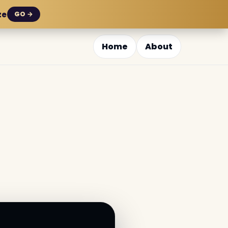
ze
GO →
Home
About