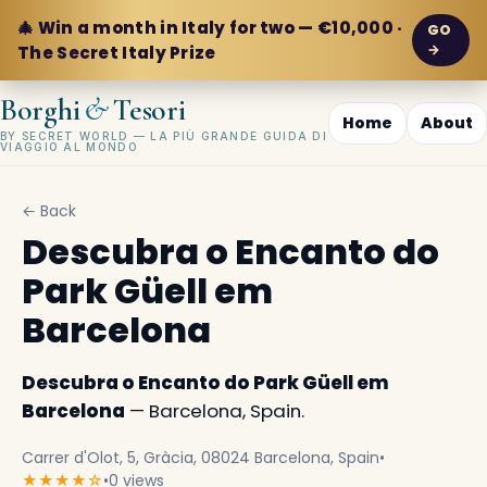
🎄 Win a month in Italy for two — €10,000 ·
GO
→
The Secret Italy Prize
&
Borghi
Tesori
Home
About
BY SECRET WORLD — LA PIÙ GRANDE GUIDA DI
VIAGGIO AL MONDO
← Back
Descubra o Encanto do
Park Güell em
Barcelona
Descubra o Encanto do Park Güell em
Barcelona
— Barcelona, Spain.
Carrer d'Olot, 5, Gràcia, 08024 Barcelona, Spain
•
★★★★☆
•
0 views