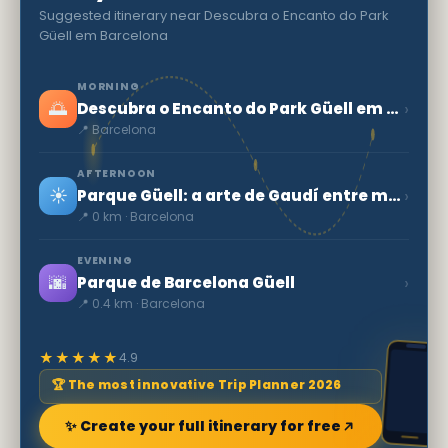
Suggested itinerary near Descubra o Encanto do Park
Güell em Barcelona
MORNING
🌅
›
Descubra o Encanto do Park Güell em Barcelona
📍 Barcelona
AFTERNOON
☀️
›
Parque Güell: a arte de Gaudí entre mosaicos e natureza
📍 0 km · Barcelona
EVENING
🌆
›
Parque de Barcelona Güell
📍 0.4 km · Barcelona
★★★★★
4.9
🏆 The most innovative Trip Planner 2026
✨ Create your full itinerary for free