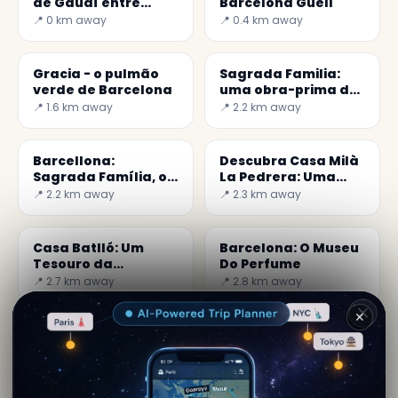
de Gaudí entre
Barcelona Güell
mosaicos e
📍 0 km away
📍 0.4 km away
natureza
Gracia - o pulmão
Sagrada Familia:
verde de Barcelona
uma obra-prima de
Barcelona
📍 1.6 km away
📍 2.2 km away
imperdível
Barcellona:
Descubra Casa Milà
Sagrada Família, o
La Pedrera: Uma
último projeto de
Obra-Prima de
📍 2.2 km away
📍 2.3 km away
Gaudí-mundo
Gaudí em Barcelona
secreto
Casa Batlló: Um
Barcelona: O Museu
Tesouro da
Do Perfume
Arquitetura
📍 2.7 km away
📍 2.8 km away
Modernista
✕
Por
Rania Nadal
· de Barcelona
Conteúdo editorial verificado · Comunidade Secret