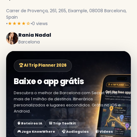
Carrer de Provença, 261, 265, Eixample, 08008 Barcelona,
Spain
•
★★★★☆
•
0 views
Rania Nadal
Barcelona
🏆 AI Trip Planner 2026
Baixe o app grátis
Descubra o melhor de Barcelona com Secret World —
mais de 1 milhão de destinos. Itinerários
personalizados e lugares escondidos. Grátis no iOS e
Android.
🧠 Roteiros IA
🎒 Trip Toolkit
🎮 Jogo KnowWhere
🎧 Audioguias
📹 Vídeos