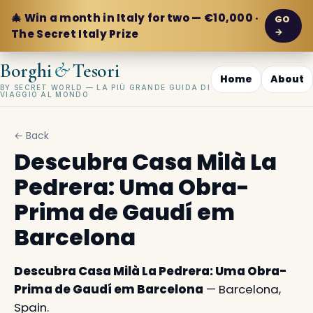
🎄 Win a month in Italy for two — €10,000 ·
GO
→
The Secret Italy Prize
&
Borghi
Tesori
Home
About
BY SECRET WORLD — LA PIÙ GRANDE GUIDA DI
VIAGGIO AL MONDO
← Back
Descubra Casa Milà La
Pedrera: Uma Obra-
Prima de Gaudí em
Barcelona
Descubra Casa Milà La Pedrera: Uma Obra-
Prima de Gaudí em Barcelona
— Barcelona,
Spain.