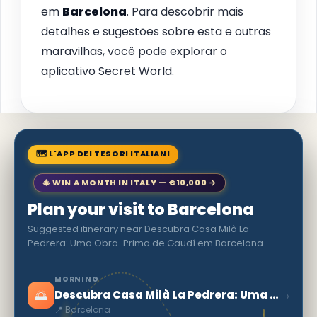
em
Barcelona
. Para descobrir mais
detalhes e sugestões sobre esta e outras
maravilhas, você pode explorar o
aplicativo Secret World.
🗺 L'APP DEI TESORI ITALIANI
🎄 WIN A MONTH IN ITALY — €10,000 →
Plan your visit to Barcelona
Suggested itinerary near Descubra Casa Milà La
Pedrera: Uma Obra-Prima de Gaudí em Barcelona
MORNING
🌅
›
Descubra Casa Milà La Pedrera: Uma Obra-Prima de Gaudí em Barcelona
📍 Barcelona