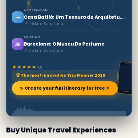
AFTERNOON
☀️
›
Casa Batlló: Um Tesouro da Arquitetura Modernista
📍 0.5 km · Barcelona
EVENING
🌆
›
Barcelona: O Museu Do Perfume
📍 0.5 km · Barcelona
★★★★★
4.9
🏆 The most innovative Trip Planner 2026
✨ Create your full itinerary for free
Buy Unique Travel Experiences