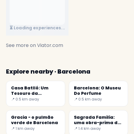
⏳ Loading experiences...
See more on
Viator.com
Explore nearby · Barcelona
Casa Batlló: Um
Barcelona: O Museu
Tesouro da
Do Perfume
Arquitetura
📍 0.5 km away
📍 0.5 km away
Modernista
Gracia - o pulmão
Sagrada Familia:
verde de Barcelona
uma obra-prima de
Barcelona
📍 1 km away
📍 1.4 km away
imperdível