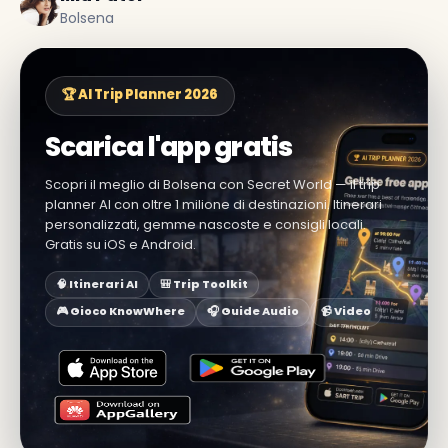
Bolsena
🏆 AI Trip Planner 2026
Scarica l'app gratis
Scopri il meglio di Bolsena con Secret World — il trip
planner AI con oltre 1 milione di destinazioni. Itinerari
personalizzati, gemme nascoste e consigli locali.
Gratis su iOS e Android.
🧠 Itinerari AI
🎒 Trip Toolkit
🎮 Gioco KnowWhere
🎧 Guide Audio
📹 Video