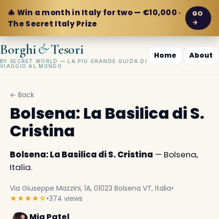
🎄 Win a month in Italy for two — €10,000 ·
GO
→
The Secret Italy Prize
&
Borghi
Tesori
Home
About
BY SECRET WORLD — LA PIÙ GRANDE GUIDA DI
VIAGGIO AL MONDO
← Back
Bolsena: La Basilica di S.
Cristina
Bolsena: La Basilica di S. Cristina
— Bolsena,
Italia.
Via Giuseppe Mazzini, 1A, 01023 Bolsena VT, Italia
•
★★★★☆
•
374 views
Mia Patel