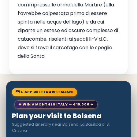
con impresse le orme della Martire (ella
l’avrebbe calpestata prima di essere
spinta nelle acque del lago) e da cui
diparte un esteso ed oscuro complesso di
catacombe, risalenti ai secoli II-V d.C.,
dove si trova il sarcofago con le spoglie
della Santa.
🗺 L'APP DEI TESORI ITALIANI
🎄 WIN A MONTH IN ITALY — €10,000 →
Plan your visit to Bolsena
Suggested itinerary near Bolsena: La Basilica di S.
Cristina