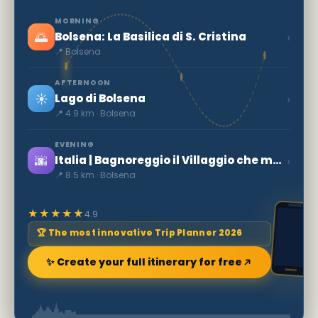
MORNING
🌅
›
Bolsena: La Basilica di S. Cristina
📍 Bolsena
AFTERNOON
☀️
›
Lago di Bolsena
📍 4.9 km · Bolsena
EVENING
🌆
›
Italia | Bagnoreggio il Villaggio che muore
📍 8.5 km · Bolsena
★★★★★
4.9
🏆 The most innovative Trip Planner 2026
✨ Create your full itinerary for free