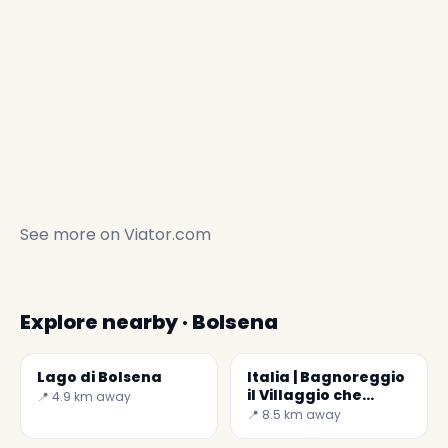
See more on
Viator.com
Explore nearby · Bolsena
Lago di Bolsena
Italia | Bagnoreggio
il Villaggio che
📍 4.9 km away
muore
📍 8.5 km away