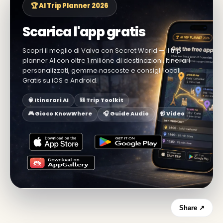
🏆 AI Trip Planner 2026
Scarica l'app gratis
Scopri il meglio di Valva con Secret World — il trip
planner AI con oltre 1 milione di destinazioni. Itinerari
personalizzati, gemme nascoste e consigli locali.
Gratis su iOS e Android.
🧠 Itinerari AI
🎒 Trip Toolkit
🎮 Gioco KnowWhere
🎧 Guide Audio
📹 Video
Share ↗