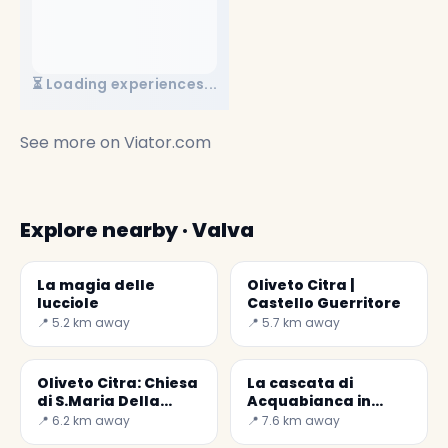
⏳ Loading experiences...
See more on
Viator.com
Explore nearby · Valva
La magia delle
Oliveto Citra |
lucciole
Castello Guerritore
📍 5.2 km away
📍 5.7 km away
Oliveto Citra: Chiesa
La cascata di
di S.Maria Della
Acquabianca in
Misericordia
Senerchia e l'Oasi
📍 6.2 km away
📍 7.6 km away
WWF