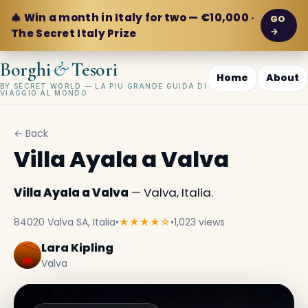
🎄 Win a month in Italy for two — €10,000 ·
GO
→
The Secret Italy Prize
&
Borghi
Tesori
Home
About
BY SECRET WORLD — LA PIÙ GRANDE GUIDA DI
VIAGGIO AL MONDO
← Back
Villa Ayala a Valva
Villa Ayala a Valva
— Valva, Italia.
84020 Valva SA, Italia
•
★★★★☆
•
1,023 views
Lara Kipling
Valva