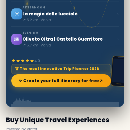
AFTERNOON
☀️
›
La magia delle lucciole
📍 5.2 km · Valva
EVENING
🌆
›
Oliveto Citra | Castello Guerritore
📍 5.7 km · Valva
★★★★★
4.9
🏆 The most innovative Trip Planner 2026
✨ Create your full itinerary for free
Buy Unique Travel Experiences
Powered by Viator