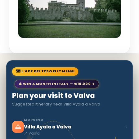
🗺 L'APP DEI TESORI ITALIANI
🎄 WIN A MONTH IN ITALY — €10,000 →
Plan your visit to Valva
Suggested itinerary near Villa Ayala a Valva
MORNING
🌅
›
Villa Ayala a Valva
📍 Valva