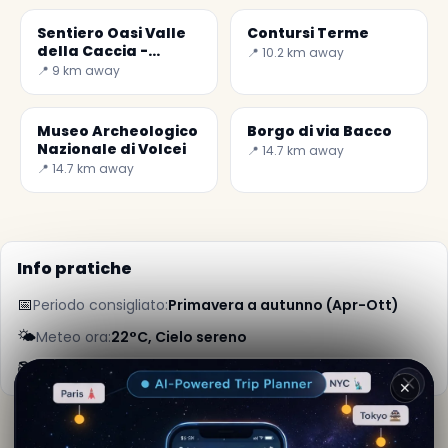
Sentiero Oasi Valle
Contursi Terme
della Caccia -
📍 10.2 km away
Grotta Profunnata
📍 9 km away
Museo Archeologico
Borgo di via Bacco
Nazionale di Volcei
📍 14.7 km away
📍 14.7 km away
Info pratiche
📅
Periodo consigliato:
Primavera a autunno (Apr-Ott)
🌤️
Meteo ora:
22°C, Cielo sereno
📚
Maggiori info su Wikipedia
✕
Di
Lara Kipling
· da Valva