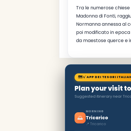
Tra le numerose chiese si
Madonna di Fonti, raggiu
Normanna annessa al cas
poi modificato in epoca 
da maestose querce e i
🗺 L'APP DEI TESORI ITALIA
Plan your visit t
Suggested itinerary near Tric
MORNING
🌅
Tricarico
📍 Tricarico