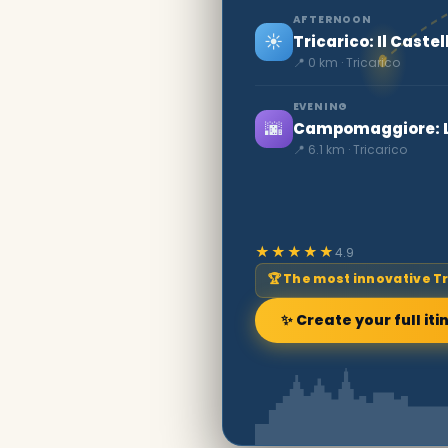
AFTERNOON
☀️
Tricarico: Il Cast
📍 0 km · Tricarico
EVENING
🌆
Campomaggiore: La
📍 6.1 km · Tricarico
★★★★★
4.9
🏆 The most innovative T
✨ Create your full iti