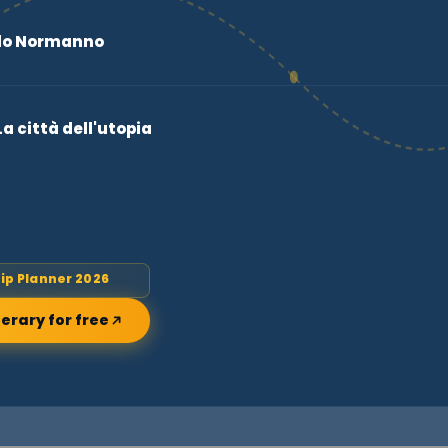
ello Normanno
 città dell'utopia
rip Planner 2026
nerary for free