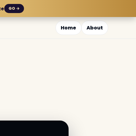
ze
GO →
Home
About