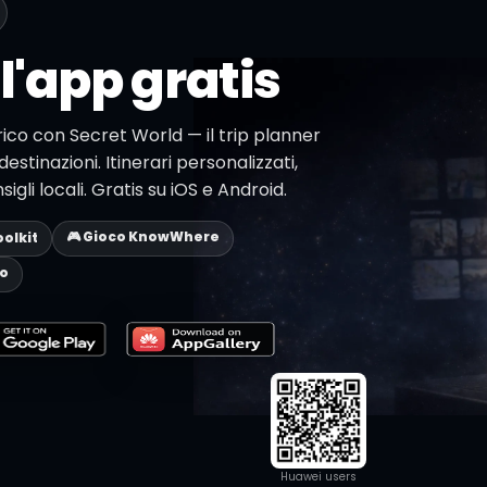
l'app gratis
arico con Secret World — il trip planner
destinazioni. Itinerari personalizzati,
li locali. Gratis su iOS e Android.
🎮 Gioco KnowWhere
oolkit
eo
Huawei users