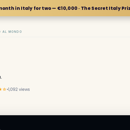
month in Italy for two — €10,000 · The Secret Italy Pri
IO AL MONDO
.
★☆
•
1,092 views