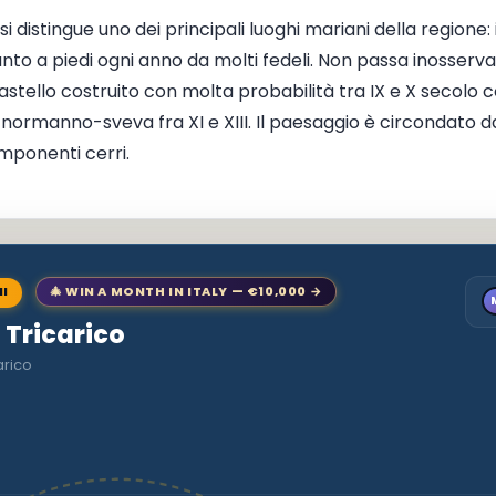
 distingue uno dei principali luoghi mariani della regione: 
nto a piedi ogni anno da molti fedeli. Non passa inosserva
tello costruito con molta probabilità tra IX e X secolo c
normanno-sveva fra XI e XIII. Il paesaggio è circondato d
mponenti cerri.
NI
🎄 WIN A MONTH IN ITALY — €10,000 →
o Tricarico
arico