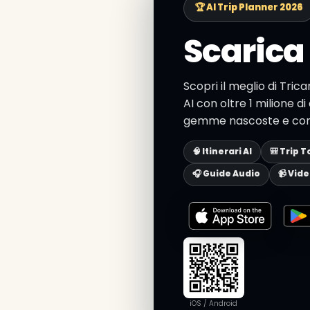
🏆 AI Trip Planner 2026
Scarica 
Scopri il meglio di Tric
AI con oltre 1 milione di 
gemme nascoste e consig
🧠 Itinerari AI
🎒 Trip T
🎧 Guide Audio
📹 Vid
iOS / Android