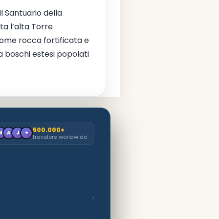
il Santuario della
ta l’alta Torre
ome rocca fortificata e
a boschi estesi popolati
500.000+
M
A
J
+
travelers worldwide
›