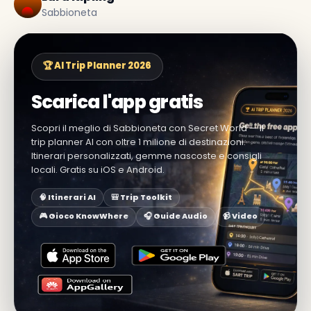
Sabbioneta
🏆 AI Trip Planner 2026
Scarica l'app gratis
Scopri il meglio di Sabbioneta con Secret World — il
trip planner AI con oltre 1 milione di destinazioni.
Itinerari personalizzati, gemme nascoste e consigli
locali. Gratis su iOS e Android.
🧠 Itinerari AI
🎒 Trip Toolkit
🎮 Gioco KnowWhere
🎧 Guide Audio
📹 Video