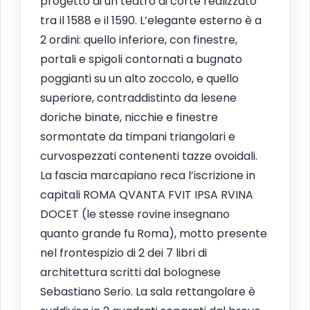
progetto di un teatro di corte realizzato
tra il 1588 e il 1590. L’elegante esterno è a
2 ordini: quello inferiore, con finestre,
portali e spigoli contornati a bugnato
poggianti su un alto zoccolo, e quello
superiore, contraddistinto da lesene
doriche binate, nicchie e finestre
sormontate da timpani triangolari e
curvospezzati contenenti tazze ovoidali.
La fascia marcapiano reca l’iscrizione in
capitali ROMA QVANTA FVIT IPSA RVINA
DOCET (le stesse rovine insegnano
quanto grande fu Roma), motto presente
nel frontespizio di 2 dei 7 libri di
architettura scritti dal bolognese
Sebastiano Serio. La sala rettangolare è