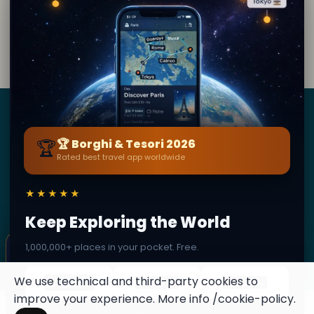
Di
Lara Kipling
· da Sabbioneta
Contenuto editoriale verificato · Community Secret
World — 1M+ luoghi in 62 lingue
Borghi
&
Tesori
🏆
🏆 Borghi & Tesori 2026
Rated best travel app worldwide
BY SECRET WORLD — LA PIÙ GRANDE GUIDA DI VIAGGIO
AL MONDO
1,3M+ destinazioni · 60+ lingue · 195 paesi · 500K+
★★★★★
viaggiatori
Keep Exploring the World
×
✦ Questo luogo può diventare un
1,000,000+ places in your pocket. Free.
© 2026 Borghi & Tesori. Tutti i diritti riservati.
timbro
Terms
Privacy
About
Secret World
Colleziona i posti segreti nel tuo Secret
We use technical and third-party cookies to
Passport.
improve your experience. More info
/cookie-policy
.
Apri il tuo Passaporto →