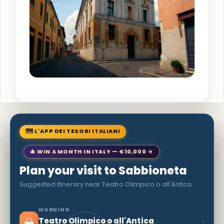
🗺 L'APP DEI TESORI ITALIANI
🎄 WIN A MONTH IN ITALY — €10,000 →
Plan your visit to Sabbioneta
Suggested itinerary near Teatro Olimpico o all'Antica
MORNING
🌅
›
Teatro Olimpico o all'Antica