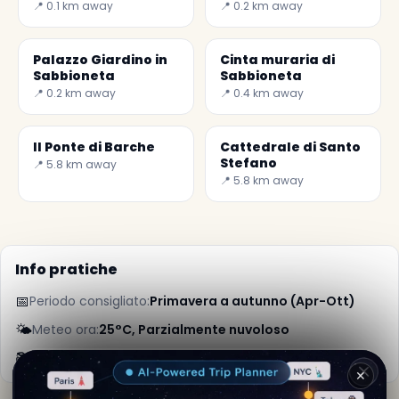
📍 0.1 km away
📍 0.2 km away
Palazzo Giardino in
Cinta muraria di
Sabbioneta
Sabbioneta
📍 0.2 km away
📍 0.4 km away
Il Ponte di Barche
Cattedrale di Santo
Stefano
📍 5.8 km away
📍 5.8 km away
Info pratiche
📅
Periodo consigliato:
Primavera a autunno (Apr-Ott)
🌤️
Meteo ora:
25°C, Parzialmente nuvoloso
📚
Maggiori info su Wikipedia
✕