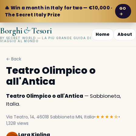
🎄 Win a month in Italy for two — €10,000 ·
GO
→
The Secret Italy Prize
&
Borghi
Tesori
Home
About
BY SECRET WORLD — LA PIÙ GRANDE GUIDA DI
VIAGGIO AL MONDO
← Back
Teatro Olimpico o
all'Antica
Teatro Olimpico o all'Antica
— Sabbioneta,
Italia.
Via Teatro, 14, 46018 Sabbioneta MN, Italia
•
★★★★☆
•
1,328 views
Lara Kipling