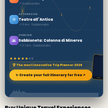
📍 Sabbioneta
AFTERNOON
☀️
›
Teatro all`Antica
📍 0 km · Sabbioneta
EVENING
🌆
›
Sabbioneta: Colonna di Minerva
📍 0.1 km · Sabbioneta
★★★★★
4.9
🏆 The most innovative Trip Planner 2026
✨ Create your full itinerary for free
Buy Unique Travel Experiences