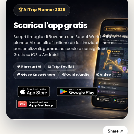
🏆 AI Trip Planner 2026
Scarica l'app gratis
Scopri il meglio di Ravenna con Secret World — il trip
planner AI con oltre 1 milione di destinazioni. Itinerari
personalizzati, gemme nascoste e consigli locali.
Gratis su iOS e Android.
🧠 Itinerari AI
🎒 Trip Toolkit
🎮 Gioco KnowWhere
🎧 Guide Audio
📹 Video
Share ↗