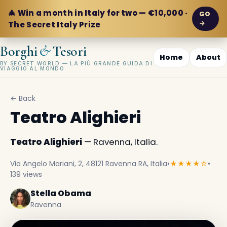
🎄 Win a month in Italy for two — €10,000 ·
GO
→
The Secret Italy Prize
&
Borghi
Tesori
Home
About
BY SECRET WORLD — LA PIÙ GRANDE GUIDA DI
VIAGGIO AL MONDO
← Back
Teatro Alighieri
Teatro Alighieri
— Ravenna, Italia.
Via Angelo Mariani, 2, 48121 Ravenna RA, Italia
•
★★★★☆
•
139 views
Stella Obama
Ravenna