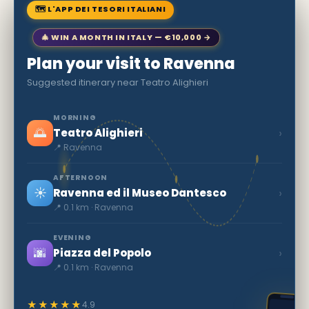
🗺 L'APP DEI TESORI ITALIANI
🎄 WIN A MONTH IN ITALY — €10,000 →
Plan your visit to Ravenna
Suggested itinerary near Teatro Alighieri
MORNING
🌅
›
Teatro Alighieri
📍 Ravenna
AFTERNOON
☀️
›
Ravenna ed il Museo Dantesco
📍 0.1 km · Ravenna
EVENING
🌆
›
Piazza del Popolo
📍 0.1 km · Ravenna
★★★★★
4.9