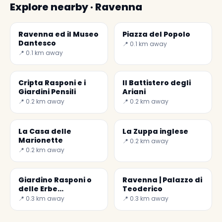
Explore nearby · Ravenna
Ravenna ed il Museo
Piazza del Popolo
Dantesco
📍 0.1 km away
📍 0.1 km away
Cripta Rasponi e i
Il Battistero degli
Giardini Pensili
Ariani
📍 0.2 km away
📍 0.2 km away
La Casa delle
La Zuppa inglese
Marionette
📍 0.2 km away
📍 0.2 km away
Giardino Rasponi o
Ravenna | Palazzo di
delle Erbe
Teoderico
Dimenticate
📍 0.3 km away
📍 0.3 km away
✕