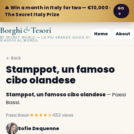
🎄 Win a month in Italy for two — €10,000 ·
GO
→
The Secret Italy Prize
&
Borghi
Tesori
Home
About
BY SECRET WORLD — LA PIÙ GRANDE GUIDA DI
VIAGGIO AL MONDO
← Back
Stamppot, un famoso
cibo olandese
Stamppot, un famoso cibo olandese
— Paesi
Bassi.
Paesi Bassi
•
★★★★☆
•
553 views
Sofie Dequenne