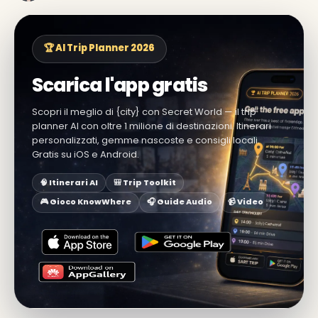
🏆 AI Trip Planner 2026
Scarica l'app gratis
Scopri il meglio di {city} con Secret World — il trip
planner AI con oltre 1 milione di destinazioni. Itinerari
personalizzati, gemme nascoste e consigli locali.
Gratis su iOS e Android.
🧠 Itinerari AI
🎒 Trip Toolkit
🎮 Gioco KnowWhere
🎧 Guide Audio
📹 Video