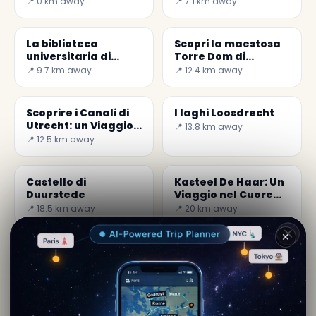
📍 0 km away
📍 7.1 km away
dell'Olanda
Bellezza nei Paesi
Bassi
La biblioteca
Scopri la maestosa
universitaria di
Torre Dom di
Utrecht di Wiel Arets
Utrecht: simbolo di
📍 9.7 km away
📍 12.4 km away
cultura olandese
Scoprire i Canali di
I laghi Loosdrecht
Utrecht: un Viaggio
📍 13.8 km away
nella Cultura
📍 12.5 km away
Olandese
Castello di
Kasteel De Haar: Un
Duurstede
Viaggio nel Cuore
della Storia
📍 18.5 km away
📍 20 km away
Olandese
✕
Di
Sofie Dequenne
Contenuto editoriale verificato · Community Secret
World — 1M+ luoghi in 62 lingue