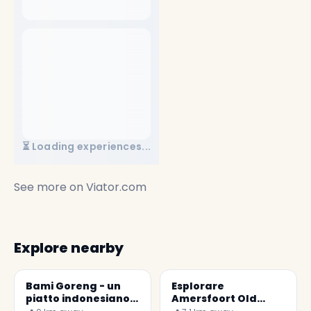
⏳ Loading experiences...
See more on
Viator.com
Explore nearby
Bami Goreng - un
Esplorare
piatto indonesiano
Amersfoort Old
tradizionale
Town: Storia e