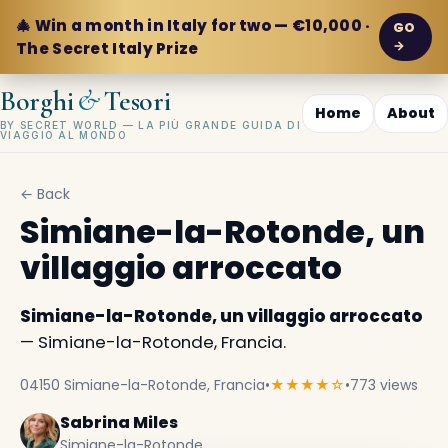
🎄 Win a month in Italy for two — €10,000 ·
GO
→
The Secret Italy Prize
&
Borghi
Tesori
Home
About
BY SECRET WORLD — LA PIÙ GRANDE GUIDA DI
VIAGGIO AL MONDO
← Back
Simiane-la-Rotonde, un
villaggio arroccato
Simiane-la-Rotonde, un villaggio arroccato
— Simiane-la-Rotonde, Francia.
04150 Simiane-la-Rotonde, Francia
•
★★★★☆
•
773 views
Sabrina Miles
Simiane-la-Rotonde