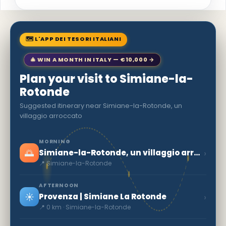
🗺 L'APP DEI TESORI ITALIANI
🎄 WIN A MONTH IN ITALY — €10,000 →
Plan your visit to Simiane-la-
Rotonde
Suggested itinerary near Simiane-la-Rotonde, un
villaggio arroccato
MORNING
🌅
›
Simiane-la-Rotonde, un villaggio arroccato
📍 Simiane-la-Rotonde
AFTERNOON
☀️
›
Provenza | Simiane La Rotonde
📍 0 km · Simiane-la-Rotonde