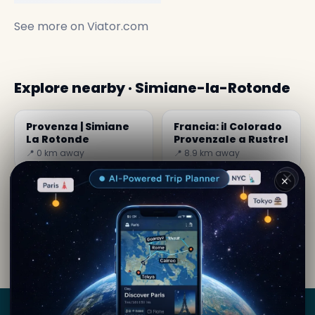
See more on
Viator.com
Explore nearby · Simiane-la-Rotonde
Provenza | Simiane
Francia: il Colorado
La Rotonde
Provenzale a Rustrel
📍 0 km away
📍 8.9 km away
✕
Di
Sabrina Miles
· da Simiane-la-Rotonde
Contenuto editoriale verificato · Community Secret
World — 1M+ luoghi in 62 lingue