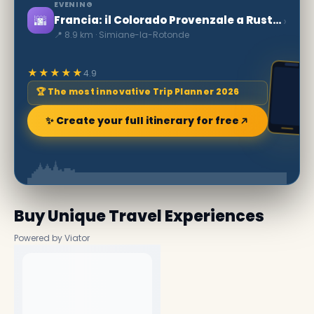
EVENING
🌆
›
Francia: il Colorado Provenzale a Rustrel
📍 8.9 km · Simiane-la-Rotonde
★★★★★
4.9
🏆 The most innovative Trip Planner 2026
✨ Create your full itinerary for free
Buy Unique Travel Experiences
Powered by Viator