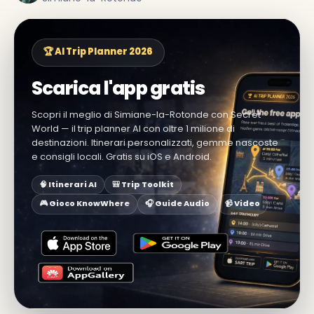
🏆 AI Trip Planner 2026
Scarica l'app gratis
Scopri il meglio di Simiane-la-Rotonde con Secret
World — il trip planner AI con oltre 1 milione di
destinazioni. Itinerari personalizzati, gemme nascoste
e consigli locali. Gratis su iOS e Android.
🧠 Itinerari AI
🎒 Trip Toolkit
🎮 Gioco KnowWhere
🎧 Guide Audio
📹 Video