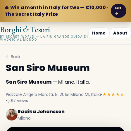
🎄 Win a month in Italy for two — €10,000 ·
GO
→
The Secret Italy Prize
&
Borghi
Tesori
Home
About
BY SECRET WORLD — LA PIÙ GRANDE GUIDA DI
VIAGGIO AL MONDO
← Back
San Siro Museum
San Siro Museum
— Milano, Italia.
Piazzale Angelo Moratti, 8, 20151 Milano MI, Italia
•
★★★★☆
•
1,017 views
Radika Johansson
Milano