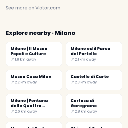
See more on
Viator.com
Explore nearby · Milano
Milano | Il Museo
Milano ed il Parco
Popoli e Culture
del Portello
📍 1.9 km away
📍 2.1 km away
Museo Casa Milan
Castello di Carte
📍 2.2 km away
📍 2.3 km away
Milano | Fontana
Certosa di
delle Quattro
Garegnano
Stagioni
📍 2.6 km away
📍 2.8 km away