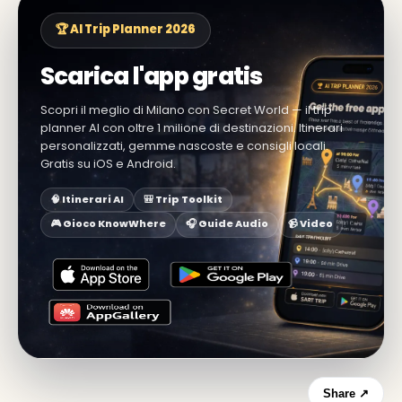
🏆 AI Trip Planner 2026
Scarica l'app gratis
Scopri il meglio di Milano con Secret World — il trip
planner AI con oltre 1 milione di destinazioni. Itinerari
personalizzati, gemme nascoste e consigli locali.
Gratis su iOS e Android.
🧠 Itinerari AI
🎒 Trip Toolkit
🎮 Gioco KnowWhere
🎧 Guide Audio
📹 Video
Share ↗