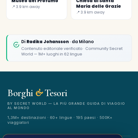
Museo del Profumo
Chiesa di Santa
Maria delle Grazie
📍 3.9 km away
📍 3.9 km away
✕
Di
Radika Johansson
· da Milano
Contenuto editoriale verificato · Community Secret
World — 1M+ luoghi in 62 lingue
Borghi
&
Tesori
🏆
🏆 Borghi & Tesori 2026
Rated best travel app worldwide
BY SECRET WORLD — LA PIÙ GRANDE GUIDA DI VIAGGIO
AL MONDO
★★★★★
1,3M+ destinazioni · 60+ lingue · 195 paesi · 500K+
viaggiatori
Keep Exploring the World