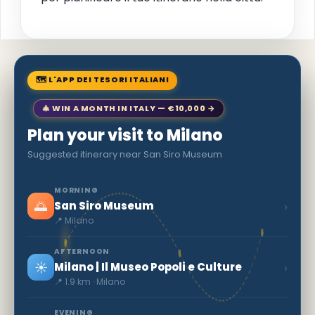
🗺 L'APP DEI TESORI ITALIANI
🎄 WIN A MONTH IN ITALY — €10,000 →
Plan your visit to Milano
Suggested itinerary near San Siro Museum
MORNING
🌅
›
San Siro Museum
📍 Milano
AFTERNOON
☀️
›
Milano | Il Museo Popoli e Culture
📍 1.9 km · Milano
EVENING