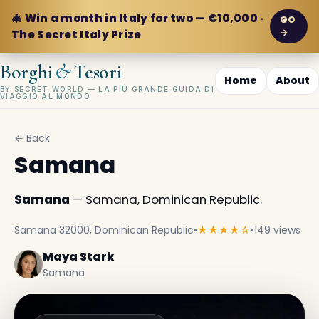
🎄 Win a month in Italy for two — €10,000 ·
GO
→
The Secret Italy Prize
&
Borghi
Tesori
Home
About
BY SECRET WORLD — LA PIÙ GRANDE GUIDA DI
VIAGGIO AL MONDO
← Back
Samana
Samana
— Samana, Dominican Republic.
Samana 32000, Dominican Republic
•
★★★★☆
•
149 views
Maya Stark
Samana