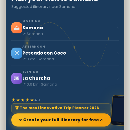
Suggested itinerary near Samana
MORNING
🌅
›
Samana
📍 Samana
AFTERNOON
☀️
›
Pescado con Coco
📍 0 km · Samana
EVENING
🌆
›
La Churcha
📍 0.6 km · Samana
★★★★★
4.9
🏆 The most innovative Trip Planner 2026
✨ Create your full itinerary for free