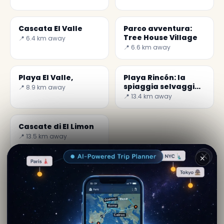
Cascata El Valle
Parco avventura:
Tree House Village
📍 6.4 km away
📍 6.6 km away
Playa El Valle,
Playa Rincón: la
spiaggia selvaggia
📍 8.9 km away
di Las Galeras
📍 13.4 km away
Cascate di El Limon
📍 13.5 km away
✕
Di
Maya Stark
· da Samana
Contenuto editoriale verificato · Community Secret
World — 1M+ luoghi in 62 lingue