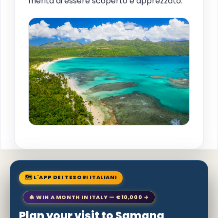
merita di essere scoperto e apprezzato.
🗺 L'APP DEI TESORI ITALIANI
🎄 WIN A MONTH IN ITALY — €10,000 →
Plan your visit to Samana