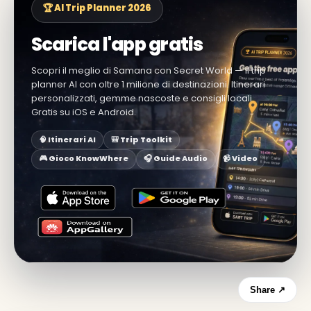
🏆 AI Trip Planner 2026
Scarica l'app gratis
Scopri il meglio di Samana con Secret World — il trip
planner AI con oltre 1 milione di destinazioni. Itinerari
personalizzati, gemme nascoste e consigli locali.
Gratis su iOS e Android.
🧠 Itinerari AI
🎒 Trip Toolkit
🎮 Gioco KnowWhere
🎧 Guide Audio
📹 Video
Share ↗