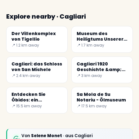
Explore nearby · Cagliari
Der Villenkomplex
Museum des
von Tigellio
Heiligtums Unserer
Lieben Frau von
📍 1.2 km away
📍 1.7 km away
Bonaria
Cagliari: das Schloss
Cagliari 1920
von San Michele
Geschichte &amp;
Galerie
📍 2.4 km away
📍 3 km away
Entdecken Sie
Sa Mola de Su
Óbidos: ein
Notariu - Ölmuseum
mittelalterliches
📍 15.5 km away
📍 17.5 km away
Juwel Portugals
Von
Selene Monet
· aus Cagliari