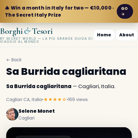
🎄 Win a month in Italy for two — €10,000 ·
GO
→
The Secret Italy Prize
&
Borghi
Tesori
Home
About
BY SECRET WORLD — LA PIÙ GRANDE GUIDA DI
VIAGGIO AL MONDO
← Back
Sa Burrida cagliaritana
Sa Burrida cagliaritana
— Cagliari, Italia.
Cagliari CA, Italia
•
★★★★☆
•
169 views
Selene Monet
Cagliari