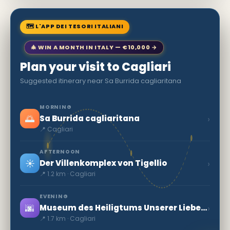
🗺 L'APP DEI TESORI ITALIANI
🎄 WIN A MONTH IN ITALY — €10,000 →
Plan your visit to Cagliari
Suggested itinerary near Sa Burrida cagliaritana
MORNING
🌅
›
Sa Burrida cagliaritana
📍 Cagliari
AFTERNOON
☀️
›
Der Villenkomplex von Tigellio
📍 1.2 km · Cagliari
EVENING
🌆
›
Museum des Heiligtums Unserer Lieben Frau von Bonaria
📍 1.7 km · Cagliari