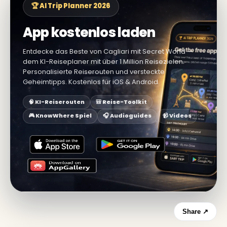
🏆 AI Trip Planner 2026
App kostenlos laden
Entdecke das Beste von Cagliari mit Secret World —
dem KI-Reiseplaner mit über 1 Million Reisezielen.
Personalisierte Reiserouten und versteckte
Geheimtipps. Kostenlos für iOS & Android.
🧠 KI-Reiserouten
🎒 Reise-Toolkit
🎮 KnowWhere Spiel
🎧 Audioguides
📹 Videos
Share ↗