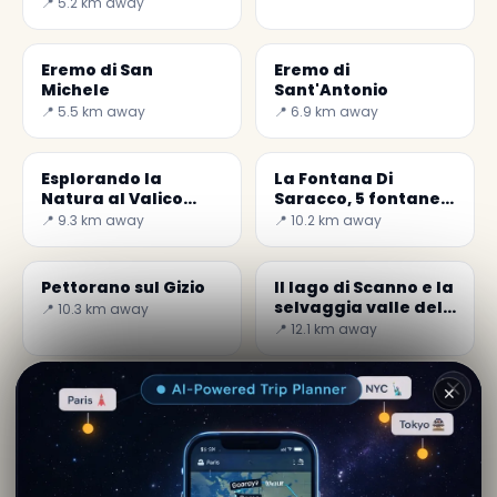
📍 5.2 km away
Eremo di San
Eremo di
Michele
Sant'Antonio
📍 5.5 km away
📍 6.9 km away
Esplorando la
La Fontana Di
Natura al Valico
Saracco, 5 fontane
della Forchetta e al
incredibili
📍 9.3 km away
📍 10.2 km away
Quarto di S. Chiara
Pettorano sul Gizio
Il lago di Scanno e la
selvaggia valle del
📍 10.3 km away
Sagittario
📍 12.1 km away
✕
Di
Lara Kipling
· da Altopiano delle
Cinquemiglia
Contenuto editoriale verificato · Community Secret