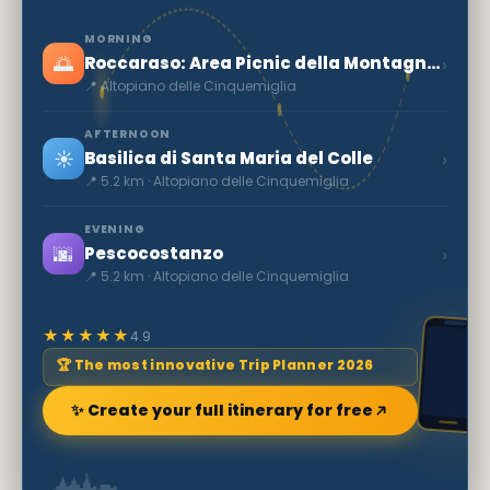
MORNING
🌅
›
Roccaraso: Area Picnic della Montagna Spaccata
📍 Altopiano delle Cinquemiglia
AFTERNOON
☀️
›
Basilica di Santa Maria del Colle
📍 5.2 km · Altopiano delle Cinquemiglia
EVENING
🌆
›
Pescocostanzo
📍 5.2 km · Altopiano delle Cinquemiglia
★★★★★
4.9
🏆 The most innovative Trip Planner 2026
✨ Create your full itinerary for free