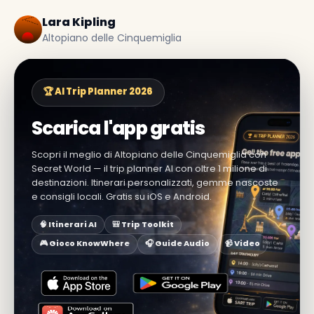
Lara Kipling
Altopiano delle Cinquemiglia
🏆 AI Trip Planner 2026
Scarica l'app gratis
Scopri il meglio di Altopiano delle Cinquemiglia con
Secret World — il trip planner AI con oltre 1 milione di
destinazioni. Itinerari personalizzati, gemme nascoste
e consigli locali. Gratis su iOS e Android.
🧠 Itinerari AI
🎒 Trip Toolkit
🎮 Gioco KnowWhere
🎧 Guide Audio
📹 Video