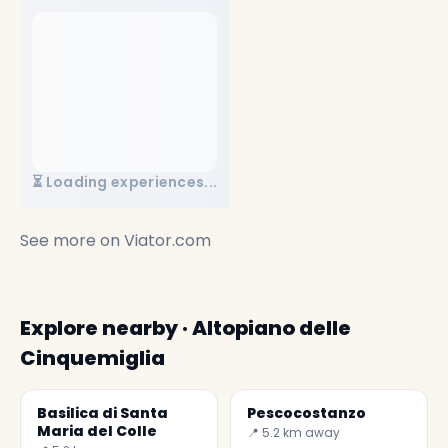
⏳ Loading experiences...
See more on
Viator.com
Explore nearby · Altopiano delle
Cinquemiglia
Basilica di Santa
Pescocostanzo
Maria del Colle
📍 5.2 km away