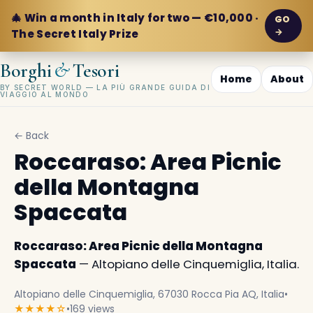
🎄 Win a month in Italy for two — €10,000 ·
GO
→
The Secret Italy Prize
&
Borghi
Tesori
Home
About
BY SECRET WORLD — LA PIÙ GRANDE GUIDA DI
VIAGGIO AL MONDO
← Back
Roccaraso: Area Picnic
della Montagna
Spaccata
Roccaraso: Area Picnic della Montagna
Spaccata
— Altopiano delle Cinquemiglia, Italia.
Altopiano delle Cinquemiglia, 67030 Rocca Pia AQ, Italia
•
★★★★☆
•
169 views