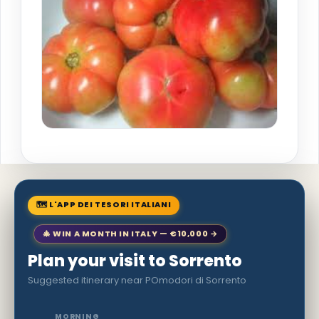
🗺 L'APP DEI TESORI ITALIANI
🎄 WIN A MONTH IN ITALY — €10,000 →
Plan your visit to Sorrento
Suggested itinerary near POmodori di Sorrento
MORNING