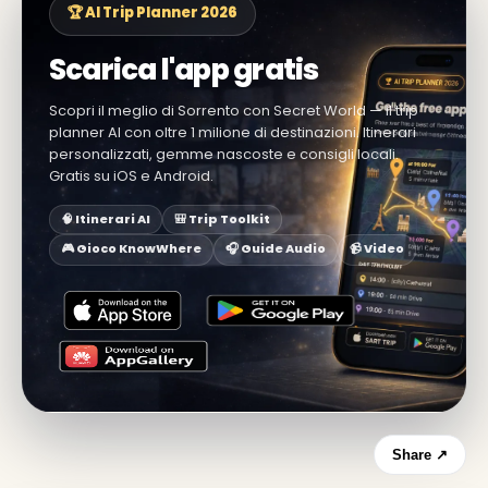
🏆 AI Trip Planner 2026
Scarica l'app gratis
Scopri il meglio di Sorrento con Secret World — il trip
planner AI con oltre 1 milione di destinazioni. Itinerari
personalizzati, gemme nascoste e consigli locali.
Gratis su iOS e Android.
🧠 Itinerari AI
🎒 Trip Toolkit
🎮 Gioco KnowWhere
🎧 Guide Audio
📹 Video
Share ↗