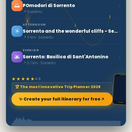
🌅
›
POmodori di Sorrento
📍 Sorrento
AFTERNOON
☀️
›
Sorrento and the wonderful cliffs - Secret World
📍 0 km · Sorrento
EVENING
🌆
›
Sorrento: Basilica di Sant'Antonino
📍 0.1 km · Sorrento
★★★★★
4.9
🏆 The most innovative Trip Planner 2026
✨ Create your full itinerary for free