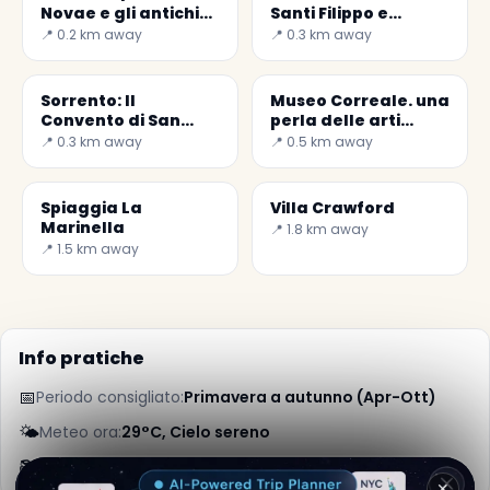
Novae e gli antichi
Santi Filippo e
sedili nobiliari
Giacomo in Sorrento
📍 0.2 km away
📍 0.3 km away
Sorrento: Il
Museo Correale. una
Convento di San
perla delle arti
Francesco d'Assisi
minori
📍 0.3 km away
📍 0.5 km away
Spiaggia La
Villa Crawford
Marinella
📍 1.8 km away
📍 1.5 km away
Info pratiche
📅
Periodo consigliato:
Primavera a autunno (Apr-Ott)
🌤️
Meteo ora:
29°C, Cielo sereno
📚
Maggiori info su Wikipedia
✕