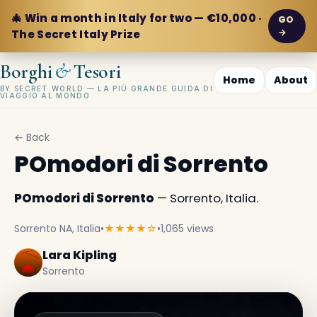
🎄 Win a month in Italy for two — €10,000 ·
GO
→
The Secret Italy Prize
&
Borghi
Tesori
Home
About
BY SECRET WORLD — LA PIÙ GRANDE GUIDA DI
VIAGGIO AL MONDO
← Back
POmodori di Sorrento
POmodori di Sorrento
— Sorrento, Italia.
Sorrento NA, Italia
•
★★★★☆
•
1,065 views
Lara Kipling
Sorrento