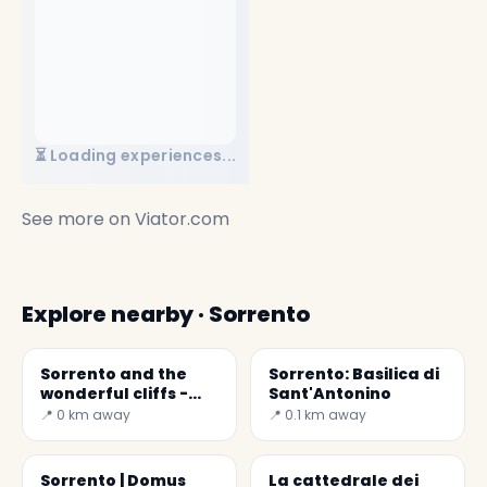
⏳ Loading experiences...
See more on
Viator.com
Explore nearby · Sorrento
Sorrento and the
Sorrento: Basilica di
wonderful cliffs -
Sant'Antonino
Secret World
📍 0 km away
📍 0.1 km away
Sorrento | Domus
La cattedrale dei