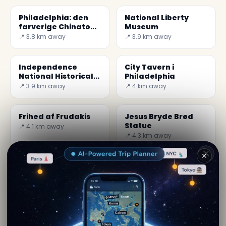
Philadelphia: den
National Liberty
farverige Chinato
Museum
Friendshipn
📍 3.8 km away
📍 3.9 km away
Friendship Gate
Independence
City Tavern i
National Historical
Philadelphia
Park
📍 3.9 km away
📍 4 km away
Frihed af Frudakis
Jesus Bryde Brød
Statue
📍 4.1 km away
📍 4.3 km away
✕
Af
Freyan Bell
· fra Philadelphia
Redaktionelt indhold verificeret · Secret World
Community — 1M+ steder på 62 sprog