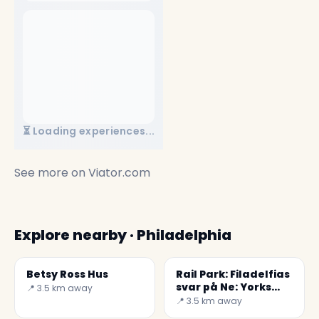
⏳ Loading experiences...
See more on
Viator.com
Explore nearby · Philadelphia
Betsy Ross Hus
Rail Park: Filadelfias
svar på Ne: Yorks
📍 3.5 km away
High Line
📍 3.5 km away