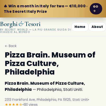
🎄 Win a month in Italy for two — €10,000 ·
GO
→
The Secret Italy Prize
&
Borghi
Tesori
Home
About
BY SECRET WORLD — LA PIÙ GRANDE GUIDA DI
VIAGGIO AL MONDO
← Back
Pizza Brain. Museum of
Pizza Culture,
Philadelphia
Pizza Brain. Museum of Pizza Culture,
Philadelphia
— Philadelphia, Stati Uniti.
2313 Frankford Ave, Philadelphia, PA 19125, Stati Uniti
•
★★★★☆
•
181 views