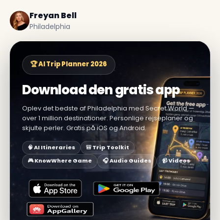
Freyan Bell
Philadelphia
🏆 AI Trip Planner 2026
Download den gratis app
Oplev det bedste af Philadelphia med Secret World —
over 1 million destinationer. Personlige rejseplaner og
skjulte perler. Gratis på iOS og Android.
🧠 AI Itineraries
🎒 Trip Toolkit
🎮 KnowWhere Game
🎧 Audio Guides
📹 Videos