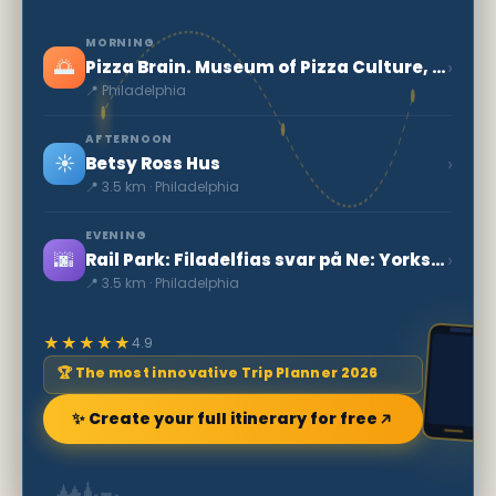
MORNING
🌅
›
Pizza Brain. Museum of Pizza Culture, Philadelphia
📍 Philadelphia
AFTERNOON
☀️
›
Betsy Ross Hus
📍 3.5 km · Philadelphia
EVENING
🌆
›
Rail Park: Filadelfias svar på Ne: Yorks High Line
📍 3.5 km · Philadelphia
★★★★★
4.9
🏆 The most innovative Trip Planner 2026
✨ Create your full itinerary for free