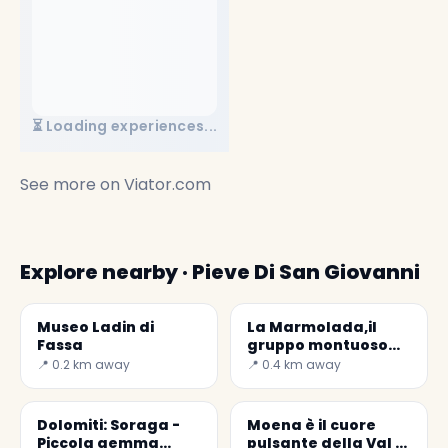
⏳ Loading experiences...
See more on
Viator.com
Explore nearby · Pieve Di San Giovanni
Museo Ladin di
La Marmolada,il
Fassa
gruppo montuoso
più alto delle
📍 0.2 km away
📍 0.4 km away
Dolomiti
Dolomiti: Soraga -
Moena è il cuore
Piccola gemma
pulsante della Val di