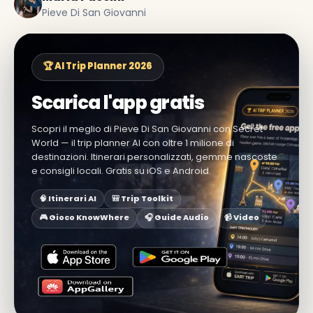
Pieve Di San Giovanni
🏆 AI Trip Planner 2026
Scarica l'app gratis
Scopri il meglio di Pieve Di San Giovanni con Secret
World — il trip planner AI con oltre 1 milione di
destinazioni. Itinerari personalizzati, gemme nascoste
e consigli locali. Gratis su iOS e Android.
🧠 Itinerari AI
🎒 Trip Toolkit
🎮 Gioco KnowWhere
🎧 Guide Audio
📹 Video