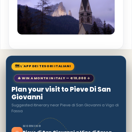
🗺 L'APP DEI TESORI ITALIANI
🎄 WIN A MONTH IN ITALY — €10,000 →
Plan your visit to Pieve Di San
Giovanni
Suggested itinerary near Pieve di San Giovanni a Vigo di
Fassa
MORNING