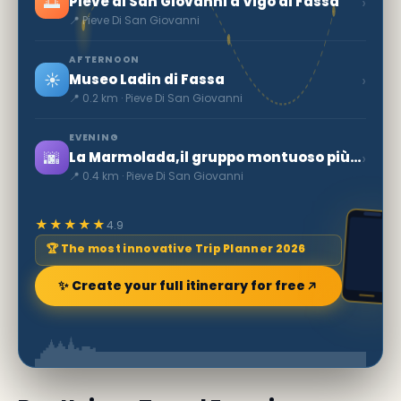
🌅
›
Pieve di San Giovanni a Vigo di Fassa
📍 Pieve Di San Giovanni
AFTERNOON
☀️
›
Museo Ladin di Fassa
📍 0.2 km · Pieve Di San Giovanni
EVENING
🌆
›
La Marmolada,il gruppo montuoso più alto delle Dolomiti
📍 0.4 km · Pieve Di San Giovanni
★★★★★
4.9
🏆 The most innovative Trip Planner 2026
✨ Create your full itinerary for free