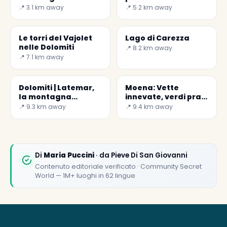
della Val di Fassa
Fassa.
📍 3.1 km away
📍 5.2 km away
Le torri del Vajolet
Lago di Carezza
nelle Dolomiti
📍 8.2 km away
📍 7.1 km away
Dolomiti | Latemar,
Moena: Vette
la montagna
innevate, verdi prati
selvaggia
e boschi..
📍 9.3 km away
📍 9.4 km away
Di
Maria Puccini
· da Pieve Di San Giovanni
Contenuto editoriale verificato · Community Secret
World — 1M+ luoghi in 62 lingue