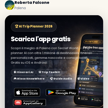
Roberta Falcone
Palena
🏆 AI Trip Planner 2026
Scarica l'app gratis
Scopri il meglio di Palena con Secret World — il trip
planner AI con oltre 1 milione di destinazioni. Itinerari
personalizzati, gemme nascoste e consigli locali.
Gratis su iOS e Android.
🧠 Itinerari AI
🎒 Trip Toolkit
🎮 Gioco KnowWhere
🎧 Guide Audio
📹 Video