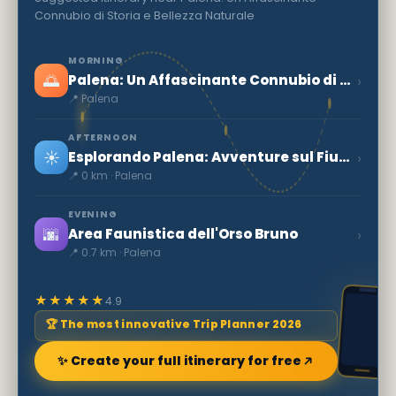
Connubio di Storia e Bellezza Naturale
MORNING
🌅
›
Palena: Un Affascinante Connubio di Storia e Bellezza Naturale
📍 Palena
AFTERNOON
☀️
›
Esplorando Palena: Avventure sul Fiume Aventino
📍 0 km · Palena
EVENING
🌆
›
Area Faunistica dell'Orso Bruno
📍 0.7 km · Palena
★★★★★
4.9
🏆 The most innovative Trip Planner 2026
✨ Create your full itinerary for free