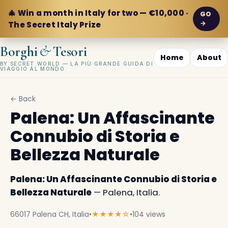
🎄 Win a month in Italy for two — €10,000 ·
GO
→
The Secret Italy Prize
&
Borghi
Tesori
Home
About
BY SECRET WORLD — LA PIÙ GRANDE GUIDA DI
VIAGGIO AL MONDO
← Back
Palena: Un Affascinante
Connubio di Storia e
Bellezza Naturale
Palena: Un Affascinante Connubio di Storia e
Bellezza Naturale
— Palena, Italia.
66017 Palena CH, Italia
•
★★★★☆
•
104 views