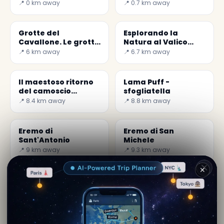
Aventino
📍 0 km away
📍 0.7 km away
Grotte del
Esplorando la
Cavallone. Le grotte
Natura al Valico
turistiche più alte
della Forchetta e al
📍 6 km away
📍 6.7 km away
d&#039;Europa
Quarto di S. Chiara
Il maestoso ritorno
Lama Puff -
del camoscio
sfogliatella
appenninico
📍 8.4 km away
📍 8.8 km away
Eremo di
Eremo di San
Sant'Antonio
Michele
📍 9 km away
📍 9.3 km away
✕
Di
Roberta Falcone
· da Palena
Contenuto editoriale verificato · Community Secret
World — 1M+ luoghi in 62 lingue