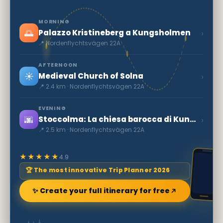
MORNING
🌅
›
Palazzo Kristineberg a Kungsholmen
📍 Nordenflychtsvägen 22A
AFTERNOON
☀️
›
Medieval Church of Solna
📍 2.4 km · Nordenflychtsvägen 22A
EVENING
🌆
›
Stoccolma: La chiesa barocca di Kungsholm
📍 2.5 km · Nordenflychtsvägen 22A
★★★★★
4.9
🏆 The most innovative Trip Planner 2026
✨ Create your full itinerary for free