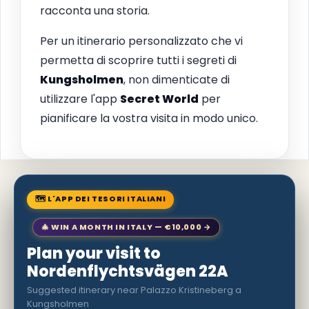
racconta una storia.
Per un itinerario personalizzato che vi
permetta di scoprire tutti i segreti di
Kungsholmen
, non dimenticate di
utilizzare l'app
Secret World
per
pianificare la vostra visita in modo unico.
🗺 L'APP DEI TESORI ITALIANI
🎄 WIN A MONTH IN ITALY — €10,000 →
Plan your visit to
Nordenflychtsvägen 22A
Suggested itinerary near Palazzo Kristineberg a
Kungsholmen