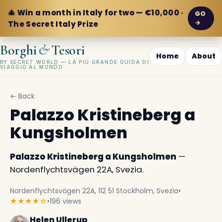
🎄 Win a month in Italy for two — €10,000 ·
GO
→
The Secret Italy Prize
&
Borghi
Tesori
Home
About
BY SECRET WORLD — LA PIÙ GRANDE GUIDA DI
VIAGGIO AL MONDO
← Back
Palazzo Kristineberg a
Kungsholmen
Palazzo Kristineberg a Kungsholmen
—
Nordenflychtsvägen 22A, Svezia.
Nordenflychtsvägen 22A, 112 51 Stockholm, Svezia
•
★★★★☆
•
196 views
Helen Ullerup