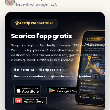
Nordenflychtsvägen 22A
🏆 AI Trip Planner 2026
Scarica l'app gratis
Scopri il meglio di Nordenflychtsvägen 22A con Secret
World — il trip planner AI con oltre 1 milione di
destinazioni. Itinerari personalizzati, gemme nascoste
e consigli locali. Gratis su iOS e Android.
🧠 Itinerari AI
🎒 Trip Toolkit
🎮 Gioco KnowWhere
🎧 Guide Audio
📹 Video