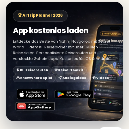
🏆 AI Trip Planner 2026
App kostenlos laden
Entdecke das Beste von Nizhnij Novgorod mit Secret
World — dem KI-Reiseplaner mit über 1 Million
Reisezielen. Personalisierte Reiserouten und
versteckte Geheimtipps. Kostenlos für iOS & Android.
🧠 KI-Reiserouten
🎒 Reise-Toolkit
🎮 KnowWhere Spiel
🎧 Audioguides
📹 Videos