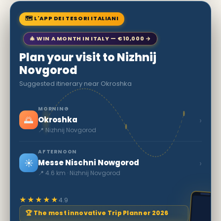
🗺 L'APP DEI TESORI ITALIANI
🎄 WIN A MONTH IN ITALY — €10,000 →
Plan your visit to Nizhnij
Novgorod
Suggested itinerary near Okroshka
MORNING
🌅
›
Okroshka
📍 Nizhnij Novgorod
AFTERNOON
☀️
›
Messe Nischni Nowgorod
📍 4.6 km · Nizhnij Novgorod
★★★★★
4.9
🏆 The most innovative Trip Planner 2026