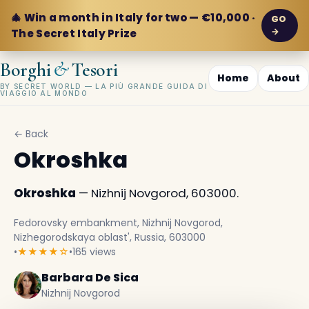
🎄 Win a month in Italy for two — €10,000 ·
GO
→
The Secret Italy Prize
&
Borghi
Tesori
Home
About
BY SECRET WORLD — LA PIÙ GRANDE GUIDA DI
VIAGGIO AL MONDO
← Back
Okroshka
Okroshka
— Nizhnij Novgorod, 603000.
Fedorovsky embankment, Nizhnij Novgorod,
Nizhegorodskaya oblast', Russia, 603000
•
★★★★☆
•
165 views
Barbara De Sica
Nizhnij Novgorod