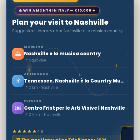
🎄 WIN A MONTH IN ITALY — €10,000 →
Plan your visit to Nashville
Suggested itinerary near Nashville e la musica country
MORNING
🌅
›
Nashville e la musica country
📍 Nashville
AFTERNOON
☀️
›
Tennessee, Nashville è la Country Music Capital
📍 0 km · Nashville
EVENING
🌆
›
Centro Frist per le Arti Visive | Nashville
📍 0.6 km · Nashville
★★★★★
4.9
🏆 The most innovative Trip Planner 2026