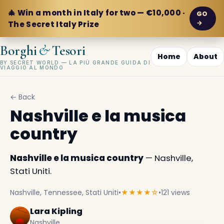
🎄 Win a month in Italy for two — €10,000 ·
GO
→
The Secret Italy Prize
&
Borghi
Tesori
Home
About
BY SECRET WORLD — LA PIÙ GRANDE GUIDA DI
VIAGGIO AL MONDO
← Back
Nashville e la musica
country
Nashville e la musica country
— Nashville,
Stati Uniti.
Nashville, Tennessee, Stati Uniti
•
★★★★☆
•
121 views
Lara Kipling
Nashville