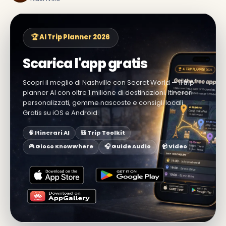
🏆 AI Trip Planner 2026
Scarica l'app gratis
Scopri il meglio di Nashville con Secret World — il trip
planner AI con oltre 1 milione di destinazioni. Itinerari
personalizzati, gemme nascoste e consigli locali.
Gratis su iOS e Android.
🧠 Itinerari AI
🎒 Trip Toolkit
🎮 Gioco KnowWhere
🎧 Guide Audio
📹 Video