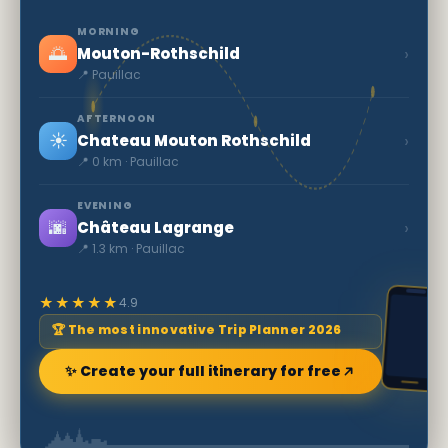
MORNING
🌅
›
Mouton-Rothschild
📍 Pauillac
AFTERNOON
☀️
›
Chateau Mouton Rothschild
📍 0 km · Pauillac
EVENING
🌆
›
Château Lagrange
📍 1.3 km · Pauillac
★★★★★
4.9
🏆 The most innovative Trip Planner 2026
✨ Create your full itinerary for free