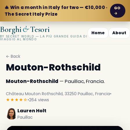
🎄 Win a month in Italy for two — €10,000 ·
GO
→
The Secret Italy Prize
&
Borghi
Tesori
Home
About
BY SECRET WORLD — LA PIÙ GRANDE GUIDA DI
VIAGGIO AL MONDO
← Back
Mouton-Rothschild
Mouton-Rothschild
— Pauillac, Francia.
Château Mouton Rothschild, 33250 Pauillac, Francia
•
★★★★☆
•
264 views
Lauren Holt
Pauillac