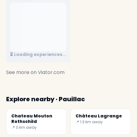
⏳ Loading experiences...
See more on
Viator.com
Explore nearby · Pauillac
Chateau Mouton
Château Lagrange
Rothschild
📍 1.3 km away
📍 0 km away