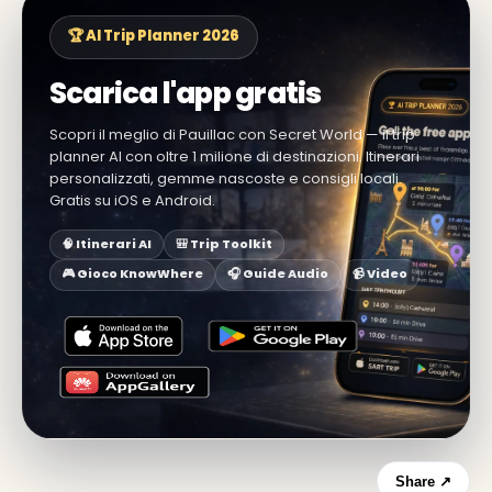
🏆 AI Trip Planner 2026
Scarica l'app gratis
Scopri il meglio di Pauillac con Secret World — il trip
planner AI con oltre 1 milione di destinazioni. Itinerari
personalizzati, gemme nascoste e consigli locali.
Gratis su iOS e Android.
🧠 Itinerari AI
🎒 Trip Toolkit
🎮 Gioco KnowWhere
🎧 Guide Audio
📹 Video
Share ↗