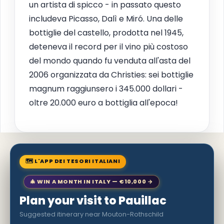
un artista di spicco - in passato questo
includeva Picasso, Dalì e Miró. Una delle
bottiglie del castello, prodotta nel 1945,
deteneva il record per il vino più costoso
del mondo quando fu venduta all'asta del
2006 organizzata da Christies: sei bottiglie
magnum raggiunsero i 345.000 dollari -
oltre 20.000 euro a bottiglia all'epoca!
🗺 L'APP DEI TESORI ITALIANI
🎄 WIN A MONTH IN ITALY — €10,000 →
Plan your visit to Pauillac
Suggested itinerary near Mouton-Rothschild