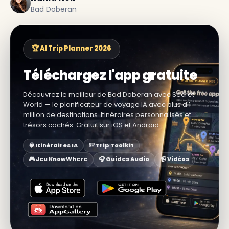
Bad Doberan
🏆 AI Trip Planner 2026
Téléchargez l'app gratuite
Découvrez le meilleur de Bad Doberan avec Secret
World — le planificateur de voyage IA avec plus d'1
million de destinations. Itinéraires personnalisés et
trésors cachés. Gratuit sur iOS et Android.
🧠 Itinéraires IA
🎒 Trip Toolkit
🎮 Jeu KnowWhere
🎧 Guides Audio
📹 Vidéos