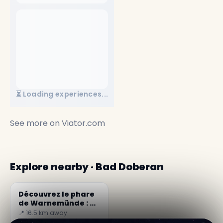
⏳ Loading experiences...
See more on
Viator.com
Explore nearby · Bad Doberan
Découvrez le phare
de Warnemünde : un
bijou de Rostock
📍 16.5 km away