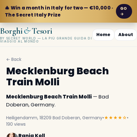
🎄 Win a month in Italy for two — €10,000 ·
GO
→
The Secret Italy Prize
&
Borghi
Tesori
Home
About
BY SECRET WORLD — LA PIÙ GRANDE GUIDA DI
VIAGGIO AL MONDO
← Back
Mecklenburg Beach
Train Molli
Mecklenburg Beach Train Molli
— Bad
Doberan, Germany.
Heiligendamm, 18209 Bad Doberan, Germany
•
★★★★☆
•
190 views
Rania Koll