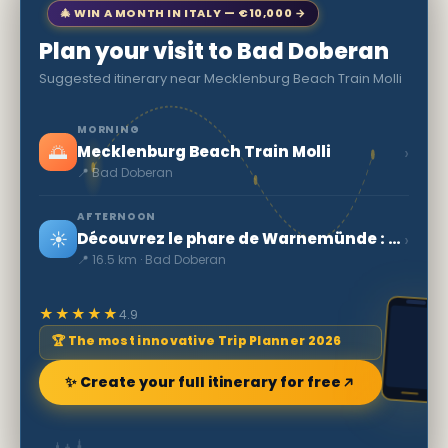
🎄 WIN A MONTH IN ITALY — €10,000 →
Plan your visit to Bad Doberan
Suggested itinerary near Mecklenburg Beach Train Molli
MORNING
🌅
›
Mecklenburg Beach Train Molli
📍 Bad Doberan
AFTERNOON
☀️
›
Découvrez le phare de Warnemünde : un bijou de Rostock
📍 16.5 km · Bad Doberan
★★★★★
4.9
🏆 The most innovative Trip Planner 2026
✨ Create your full itinerary for free