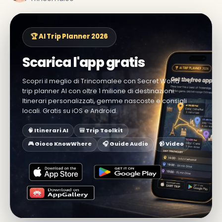
🏆 AI Trip Planner 2026
Scarica l'app gratis
Scopri il meglio di Trincomalee con Secret World — il
trip planner AI con oltre 1 milione di destinazioni.
Itinerari personalizzati, gemme nascoste e consigli
locali. Gratis su iOS e Android.
🧠 Itinerari AI
🎒 Trip Toolkit
🎮 Gioco KnowWhere
🎧 Guide Audio
📹 Video