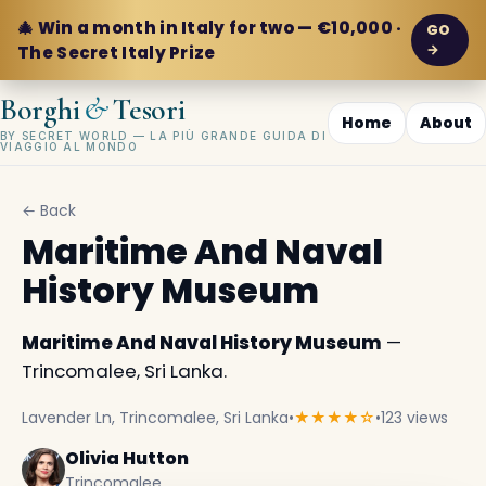
🎄 Win a month in Italy for two — €10,000 ·
GO
→
The Secret Italy Prize
&
Borghi
Tesori
Home
About
BY SECRET WORLD — LA PIÙ GRANDE GUIDA DI
VIAGGIO AL MONDO
← Back
Maritime And Naval
History Museum
Maritime And Naval History Museum
—
Trincomalee, Sri Lanka.
Lavender Ln, Trincomalee, Sri Lanka
•
★★★★☆
•
123 views
Olivia Hutton
Trincomalee