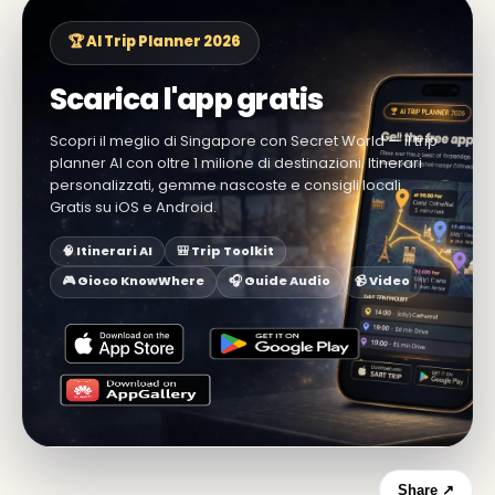
🏆 AI Trip Planner 2026
Scarica l'app gratis
Scopri il meglio di Singapore con Secret World — il trip
planner AI con oltre 1 milione di destinazioni. Itinerari
personalizzati, gemme nascoste e consigli locali.
Gratis su iOS e Android.
🧠 Itinerari AI
🎒 Trip Toolkit
🎮 Gioco KnowWhere
🎧 Guide Audio
📹 Video
Share ↗