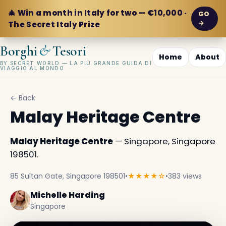
🎄 Win a month in Italy for two — €10,000 ·
GO
→
The Secret Italy Prize
&
Borghi
Tesori
Home
About
BY SECRET WORLD — LA PIÙ GRANDE GUIDA DI
VIAGGIO AL MONDO
← Back
Malay Heritage Centre
Malay Heritage Centre
— Singapore, Singapore
198501.
85 Sultan Gate, Singapore 198501
•
★★★★☆
•
383 views
Michelle Harding
Singapore