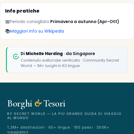
Info pratiche
📅
Periodo consigliato:
Primavera a autunno (Apr-Ott)
📚
Maggiori info su Wikipedia
Di
Michelle Harding
· da Singapore
Contenuto editoriale verificato · Community Secret
World — 1M+ luoghi in 62 lingue
Borghi
&
Tesori
BY SECRET WORLD — LA PIÙ GRANDE GUIDA DI VIAGGIO
AL MONDO
1,3M+ destinazioni · 60+ lingue · 195 paesi · 500K+
viaggiatori