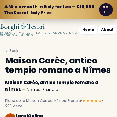
🎄 Win a month in Italy for two — €10,000 ·
GO
→
The Secret Italy Prize
&
Borghi
Tesori
Home
About
BY SECRET WORLD — LA PIÙ GRANDE GUIDA DI
VIAGGIO AL MONDO
← Back
Maison Carèe, antico
tempio romano a Nîmes
Maison Carèe, antico tempio romano a
Nîmes
— Nîmes, Francia.
Place de la Maison Carrée, Nîmes, Francia
•
★★★★☆
•
293 views
Lara Kipling