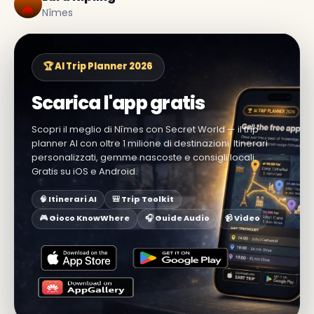
Nîmes
🏆 AI Trip Planner 2026
Scarica l'app gratis
Scopri il meglio di Nîmes con Secret World — il trip
planner AI con oltre 1 milione di destinazioni. Itinerari
personalizzati, gemme nascoste e consigli locali.
Gratis su iOS e Android.
🧠 Itinerari AI
🎒 Trip Toolkit
🎮 Gioco KnowWhere
🎧 Guide Audio
📹 Video