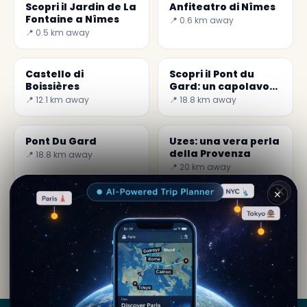
Scopri il Jardin de La
Anfiteatro di Nîmes
Fontaine a Nîmes
📍 0.6 km away
📍 0.5 km away
Castello di
Scopri il Pont du
Boissières
Gard: un capolavoro
della storia romana
📍 12.1 km away
📍 18.8 km away
Pont Du Gard
Uzes: una vera perla
della Provenza
📍 18.8 km away
📍 20 km away
✕
Di
Lara Kipling
· da Nîmes
Contenuto editoriale verificato · Community Secret
World — 1M+ luoghi in 62 lingue