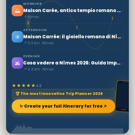
MORNING
🌅
›
Maison Carèe, antico tempio romano a Nîmes
📍 Nîmes
AFTERNOON
☀️
›
Maison Carrée: il gioiello romano di Nîmes
📍 0.3 km · Nîmes
EVENING
🌆
›
Cosa vedere a Nîmes 2026: Guida Imperdibile ai Luoghi da Visitare
📍 0.4 km · Nîmes
★★★★★
4.9
🏆 The most innovative Trip Planner 2026
✨ Create your full itinerary for free