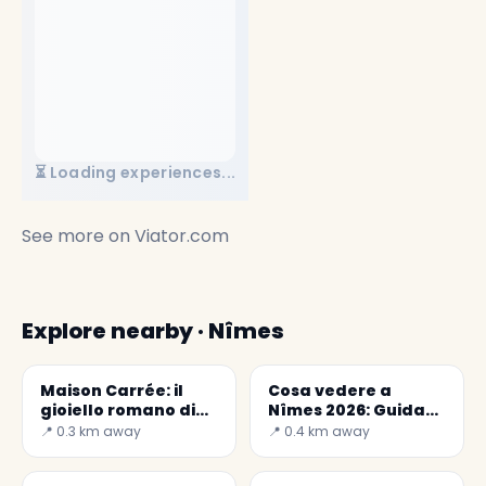
⏳ Loading experiences...
See more on
Viator.com
Explore nearby · Nîmes
Maison Carrée: il
Cosa vedere a
gioiello romano di
Nîmes 2026: Guida
Nîmes
Imperdibile ai
📍 0.3 km away
📍 0.4 km away
Luoghi da Visitare