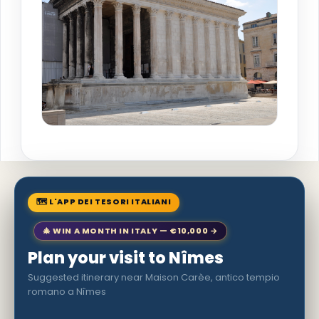
🗺 L'APP DEI TESORI ITALIANI
🎄 WIN A MONTH IN ITALY — €10,000 →
Plan your visit to Nîmes
Suggested itinerary near Maison Carèe, antico tempio
romano a Nîmes