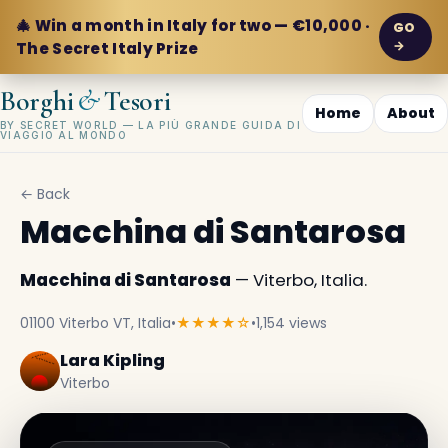
🎄 Win a month in Italy for two — €10,000 ·
GO
→
The Secret Italy Prize
&
Borghi
Tesori
Home
About
BY SECRET WORLD — LA PIÙ GRANDE GUIDA DI
VIAGGIO AL MONDO
← Back
Macchina di Santarosa
Macchina di Santarosa
— Viterbo, Italia.
01100 Viterbo VT, Italia
•
★★★★☆
•
1,154 views
Lara Kipling
Viterbo