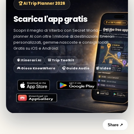
🏆 AI Trip Planner 2026
Scarica l'app gratis
Scopri il meglio di Viterbo con Secret World — il trip
planner AI con oltre 1 milione di destinazioni. Itinerari
personalizzati, gemme nascoste e consigli locali.
Gratis su iOS e Android.
🧠 Itinerari AI
🎒 Trip Toolkit
🎮 Gioco KnowWhere
🎧 Guide Audio
📹 Video
Share ↗