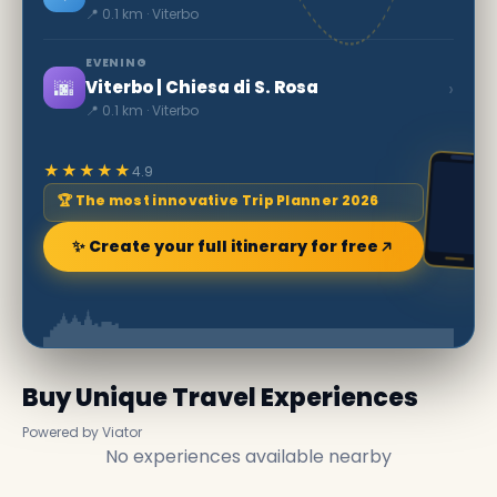
📍 0.1 km · Viterbo
EVENING
🌆
›
Viterbo | Chiesa di S. Rosa
📍 0.1 km · Viterbo
★★★★★
4.9
🏆 The most innovative Trip Planner 2026
✨ Create your full itinerary for free
Buy Unique Travel Experiences
Powered by Viator
No experiences available nearby