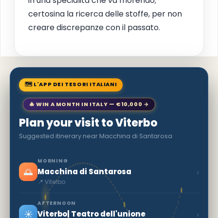
in una specialità che va morendo;
certosina la ricerca delle stoffe, per non
creare discrepanze con il passato.
🗺 L'APP DEI TESORI ITALIANI
🎄 WIN A MONTH IN ITALY — €10,000 →
Plan your visit to Viterbo
Suggested itinerary near Macchina di Santarosa
MORNING
🌅
›
Macchina di Santarosa
📍 Viterbo
AFTERNOON
☀️
›
Viterbo| Teatro dell'unione