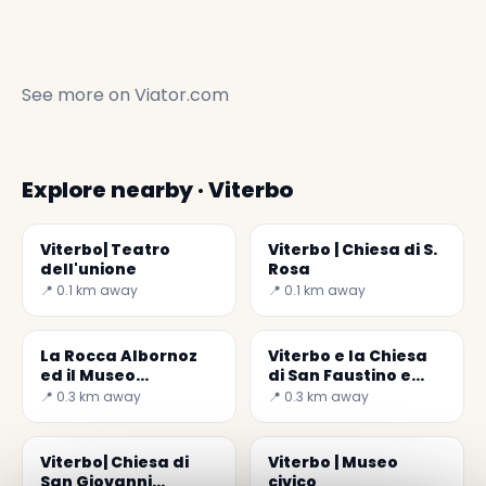
See more on
Viator.com
Explore nearby · Viterbo
Viterbo| Teatro
Viterbo | Chiesa di S.
dell'unione
Rosa
📍 0.1 km away
📍 0.1 km away
La Rocca Albornoz
Viterbo e la Chiesa
ed il Museo
di San Faustino e
Archeologico
Giovita
📍 0.3 km away
📍 0.3 km away
Nazionale
Viterbo| Chiesa di
Viterbo | Museo
San Giovanni
civico