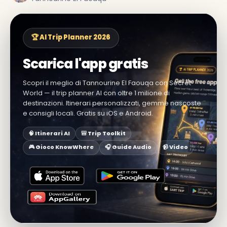
🏆 AI Trip Planner 2026
Scarica l'app gratis
Scopri il meglio di Tannourine El Faouqa con Secret
World — il trip planner AI con oltre 1 milione di
destinazioni. Itinerari personalizzati, gemme nascoste
e consigli locali. Gratis su iOS e Android.
🧠 Itinerari AI
🎒 Trip Toolkit
🎮 Gioco KnowWhere
🎧 Guide Audio
📹 Video