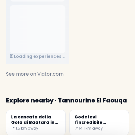
⏳ Loading experiences...
See more on
Viator.com
Explore nearby · Tannourine El Faouqa
La cascata della
Godetevi
Gola di Baatara in
l'incredibile
Libano
scenario del
📍 1.5 km away
📍 14.1 km away
villaggio di Bsharri