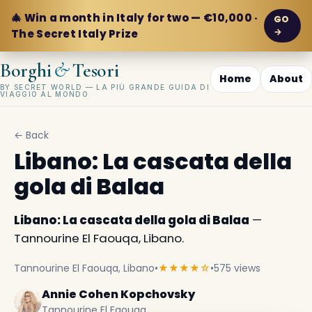
🎄 Win a month in Italy for two — €10,000 ·
GO
→
The Secret Italy Prize
&
Borghi
Tesori
Home
About
BY SECRET WORLD — LA PIÙ GRANDE GUIDA DI
VIAGGIO AL MONDO
← Back
Libano: La cascata della
gola di Balaa
Libano: La cascata della gola di Balaa
—
Tannourine El Faouqa, Libano.
Tannourine El Faouqa, Libano
•
★★★★☆
•
575 views
Annie Cohen Kopchovsky
Tannourine El Faouqa