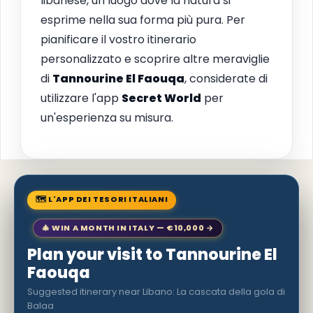
libanese, un luogo dove la natura si
esprime nella sua forma più pura. Per
pianificare il vostro itinerario
personalizzato e scoprire altre meraviglie
di
Tannourine El Faouqa
, considerate di
utilizzare l'app
Secret World
per
un'esperienza su misura.
🗺 L'APP DEI TESORI ITALIANI
🎄 WIN A MONTH IN ITALY — €10,000 →
Plan your visit to Tannourine El
Faouqa
Suggested itinerary near Libano: La cascata della gola di
Balaa