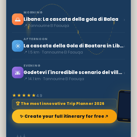
MORNING
🌅
›
Libano: La cascata della gola di Balaa
📍 Tannourine El Faouqa
AFTERNOON
☀️
›
La cascata della Gola di Baatara in Libano
📍 1.5 km · Tannourine El Faouqa
EVENING
🌆
›
Godetevi l'incredibile scenario del villaggio di Bsharri
📍 14.1 km · Tannourine El Faouqa
★★★★★
4.9
🏆 The most innovative Trip Planner 2026
✨ Create your full itinerary for free