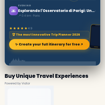
EVENING
🌆
›
Esplorando l'Osservatorio di Parigi: Un Viaggio nel Cielo
📍 0.4 km · Paris
★★★★★
4.9
🏆 The most innovative Trip Planner 2026
✨ Create your full itinerary for free
Buy Unique Travel Experiences
Powered by Viator