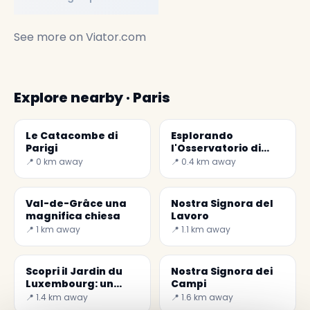
See more on
Viator.com
Explore nearby · Paris
Le Catacombe di
Esplorando
Parigi
l'Osservatorio di
Parigi: Un Viaggio
📍 0 km away
📍 0.4 km away
nel Cielo
Val-de-Grâce una
Nostra Signora del
magnifica chiesa
Lavoro
📍 1 km away
📍 1.1 km away
Scopri il Jardin du
Nostra Signora dei
Luxembourg: un
Campi
angolo di paradiso a
📍 1.4 km away
📍 1.6 km away
Parigi