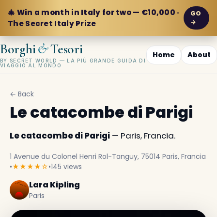
🎄 Win a month in Italy for two — €10,000 ·
GO
→
The Secret Italy Prize
&
Borghi
Tesori
Home
About
BY SECRET WORLD — LA PIÙ GRANDE GUIDA DI
VIAGGIO AL MONDO
← Back
Le catacombe di Parigi
Le catacombe di Parigi
— Paris, Francia.
1 Avenue du Colonel Henri Rol-Tanguy, 75014 Paris, Francia
•
★★★★☆
•
145 views
Lara Kipling
Paris