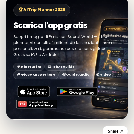
🏆 AI Trip Planner 2026
Scarica l'app gratis
Scopri il meglio di Paris con Secret World — il trip
planner AI con oltre 1 milione di destinazioni. Itinerari
personalizzati, gemme nascoste e consigli locali.
Gratis su iOS e Android.
🧠 Itinerari AI
🎒 Trip Toolkit
🎮 Gioco KnowWhere
🎧 Guide Audio
📹 Video
Share ↗