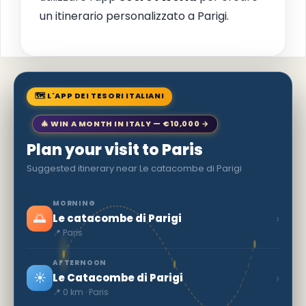
un itinerario personalizzato a Parigi.
🗺 L'APP DEI TESORI ITALIANI
🎄 WIN A MONTH IN ITALY — €10,000 →
Plan your visit to Paris
Suggested itinerary near Le catacombe di Parigi
MORNING
🌅
›
Le catacombe di Parigi
📍 Paris
AFTERNOON
☀️
›
Le Catacombe di Parigi
📍 0 km · Paris