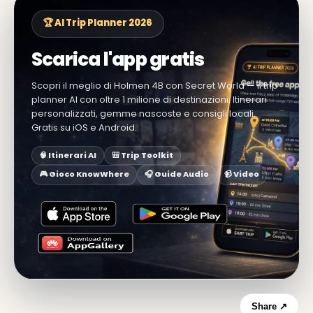
🏆 AI Trip Planner 2026
Scarica l'app gratis
Scopri il meglio di Holmen 4B con Secret World — il trip
planner AI con oltre 1 milione di destinazioni. Itinerari
personalizzati, gemme nascoste e consigli locali.
Gratis su iOS e Android.
🧠 Itinerari AI
🎒 Trip Toolkit
🎮 Gioco KnowWhere
🎧 Guide Audio
📹 Video
Share ↗