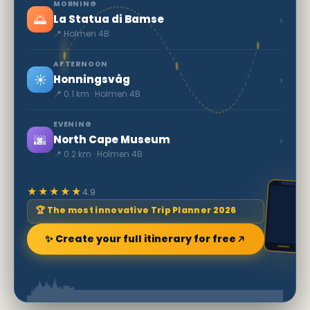
MORNING
🌅
›
La Statua di Bamse
📍 Holmen 4B
AFTERNOON
☀️
›
Honningsvåg
📍 0.1 km · Holmen 4B
EVENING
🌆
›
North Cape Museum
📍 0.2 km · Holmen 4B
★★★★★
4.9
🏆 The most innovative Trip Planner 2026
✨ Create your full itinerary for free