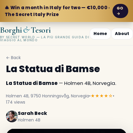
🎄 Win a month in Italy for two — €10,000 ·
GO
→
The Secret Italy Prize
&
Borghi
Tesori
Home
About
BY SECRET WORLD — LA PIÙ GRANDE GUIDA DI
VIAGGIO AL MONDO
← Back
La Statua di Bamse
La Statua di Bamse
— Holmen 4B, Norvegia.
Holmen 4B, 9750 Honningsvåg, Norvegia
•
★★★★☆
•
174 views
Sarah Beck
Holmen 4B