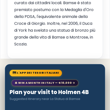
curato dai cittadini locali. Bamse è stato
premiato postumo con la Medaglia d'Oro
della PDSA, l'equivalente animale della
Croce di Giorgio. Inoltre, nel 2006, il Duca
di York ha svelato una statua di bronzo più
grande della vita di Bamse a Montrose, in
Scozia.
🗺 L'APP DEI TESORI ITALIANI
🎄 WIN A MONTH IN ITALY — €10,000 →
Plan your visit to Holmen 4B
Suggested itinerary near La Statua di Bamse