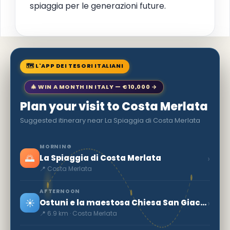
spiaggia per le generazioni future.
🗺 L'APP DEI TESORI ITALIANI
🎄 WIN A MONTH IN ITALY — €10,000 →
Plan your visit to Costa Merlata
Suggested itinerary near La Spiaggia di Costa Merlata
MORNING
🌅
›
La Spiaggia di Costa Merlata
📍 Costa Merlata
AFTERNOON
☀️
›
Ostuni e la maestosa Chiesa San Giacomo di Compostela
📍 6.9 km · Costa Merlata