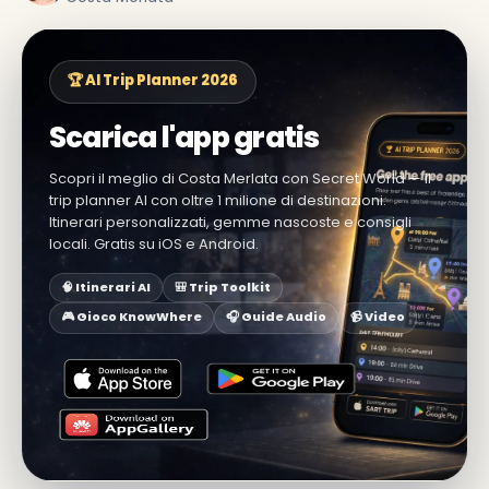
🏆 AI Trip Planner 2026
Scarica l'app gratis
Scopri il meglio di Costa Merlata con Secret World — il
trip planner AI con oltre 1 milione di destinazioni.
Itinerari personalizzati, gemme nascoste e consigli
locali. Gratis su iOS e Android.
🧠 Itinerari AI
🎒 Trip Toolkit
🎮 Gioco KnowWhere
🎧 Guide Audio
📹 Video