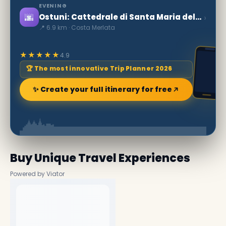
EVENING
🌆
›
Ostuni: Cattedrale di Santa Maria dell’Assunzione
📍 6.9 km · Costa Merlata
★★★★★
4.9
🏆 The most innovative Trip Planner 2026
✨ Create your full itinerary for free
Buy Unique Travel Experiences
Powered by Viator