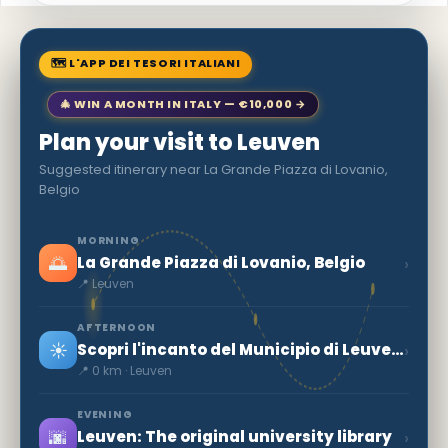
🗺 L'APP DEI TESORI ITALIANI
🎄 WIN A MONTH IN ITALY — €10,000 →
Plan your visit to Leuven
Suggested itinerary near La Grande Piazza di Lovanio,
Belgio
MORNING
🌅
›
La Grande Piazza di Lovanio, Belgio
📍 Leuven
AFTERNOON
☀️
›
Scopri l'incanto del Municipio di Leuven, in Belgio
📍 0 km · Leuven
EVENING
🌆
›
Leuven: The original university library