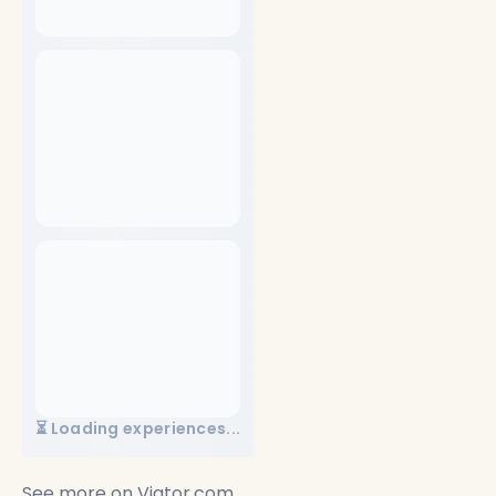
⏳ Loading experiences...
See more on
Viator.com