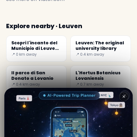
Explore nearby · Leuven
Scopri l'incanto del
Leuven: The original
Municipio di Leuven,
university library
in Belgio
📍 0 km away
📍 0.4 km away
Il parco di San
L'Hortus Botanicus
Donato a Lovanio
Lovaniensis
📍 0.4 km away
📍 0.7 km away
✕
Di
Lea Sigman
· da Leuven
Contenuto editoriale verificato · Community Secret
World — 1M+ luoghi in 62 lingue