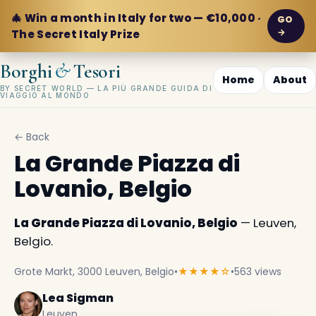
🎄 Win a month in Italy for two — €10,000 ·
GO
→
The Secret Italy Prize
&
Borghi
Tesori
Home
About
BY SECRET WORLD — LA PIÙ GRANDE GUIDA DI
VIAGGIO AL MONDO
← Back
La Grande Piazza di
Lovanio, Belgio
La Grande Piazza di Lovanio, Belgio
— Leuven,
Belgio.
Grote Markt, 3000 Leuven, Belgio
•
★★★★☆
•
563 views
Lea Sigman
Leuven