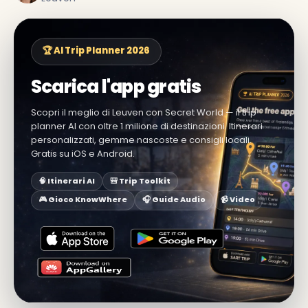
🏆 AI Trip Planner 2026
Scarica l'app gratis
Scopri il meglio di Leuven con Secret World — il trip
planner AI con oltre 1 milione di destinazioni. Itinerari
personalizzati, gemme nascoste e consigli locali.
Gratis su iOS e Android.
🧠 Itinerari AI
🎒 Trip Toolkit
🎮 Gioco KnowWhere
🎧 Guide Audio
📹 Video