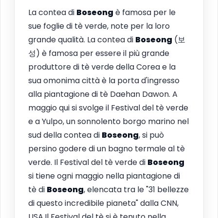
La contea di
Boseong
è famosa per le
sue foglie di tè verde, note per la loro
grande qualità. La contea di
Boseong
(보
성) è famosa per essere il più grande
produttore di tè verde della Corea e la
sua omonima città è la porta d'ingresso
alla piantagione di tè Daehan Dawon. A
maggio qui si svolge il Festival del tè verde
e a Yulpo, un sonnolento borgo marino nel
sud della contea di
Boseong
, si può
persino godere di un bagno termale al tè
verde. Il Festival del tè verde di
Boseong
si tiene ogni maggio nella piantagione di
tè di
Boseong
, elencata tra le "31 bellezze
di questo incredibile pianeta" dalla CNN,
USA.Il Festival del tè si è tenuto nella