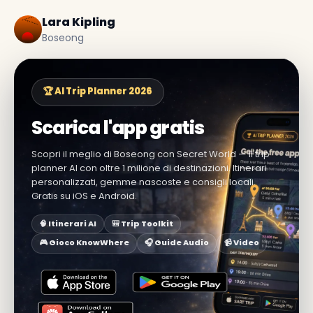
Lara Kipling
Boseong
🏆 AI Trip Planner 2026
Scarica l'app gratis
Scopri il meglio di Boseong con Secret World — il trip
planner AI con oltre 1 milione di destinazioni. Itinerari
personalizzati, gemme nascoste e consigli locali.
Gratis su iOS e Android.
🧠 Itinerari AI
🎒 Trip Toolkit
🎮 Gioco KnowWhere
🎧 Guide Audio
📹 Video