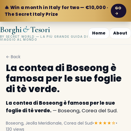
🎄 Win a month in Italy for two — €10,000 ·
GO
→
The Secret Italy Prize
&
Borghi
Tesori
Home
About
BY SECRET WORLD — LA PIÙ GRANDE GUIDA DI
VIAGGIO AL MONDO
← Back
La contea di Boseong è
famosa per le sue foglie
di tè verde.
La contea di Boseong è famosa per le sue
foglie di tè verde.
— Boseong, Corea del Sud.
Boseong, Jeolla Meridionale, Corea del Sud
•
★★★★☆
•
130 views