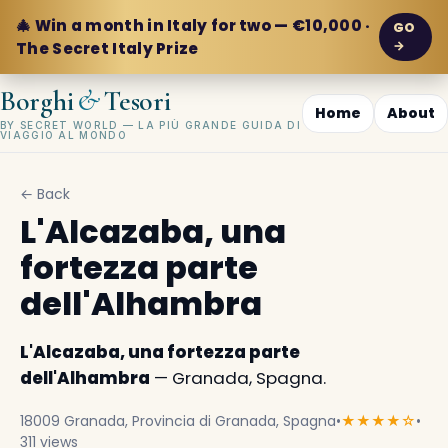
🎄 Win a month in Italy for two — €10,000 ·
GO
→
The Secret Italy Prize
&
Borghi
Tesori
Home
About
BY SECRET WORLD — LA PIÙ GRANDE GUIDA DI
VIAGGIO AL MONDO
← Back
L'Alcazaba, una
fortezza parte
dell'Alhambra
L'Alcazaba, una fortezza parte
dell'Alhambra
— Granada, Spagna.
18009 Granada, Provincia di Granada, Spagna
•
★★★★☆
•
311 views