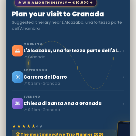
🎄 WIN A MONTH IN ITALY — €10,000 →
Plan your visit to Granada
Suggested itinerary near L'Alcazaba, una fortezza parte
dell'Alhambra
MORNING
🌅
›
L'Alcazaba, una fortezza parte dell'Alhambra
📍 Granada
AFTERNOON
☀️
›
Carrera del Darro
📍 0.2 km · Granada
EVENING
🌆
›
Chiesa di Santa Ana a Granada
📍 0.2 km · Granada
★★★★★
4.9
🏆 The most innovative Trip Planner 2026