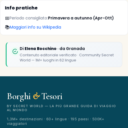
Info pratiche
📅
Periodo consigliato:
Primavera a autunno (Apr-Ott)
📚
Maggiori info su Wikipedia
✕
Di
Elena Bocchino
· da Granada
Contenuto editoriale verificato · Community Secret
World — 1M+ luoghi in 62 lingue
Borghi
&
Tesori
🏆
🏆 Borghi & Tesori 2026
Rated best travel app worldwide
BY SECRET WORLD — LA PIÙ GRANDE GUIDA DI VIAGGIO
AL MONDO
1,3M+ destinazioni · 60+ lingue · 195 paesi · 500K+
★★★★★
viaggiatori