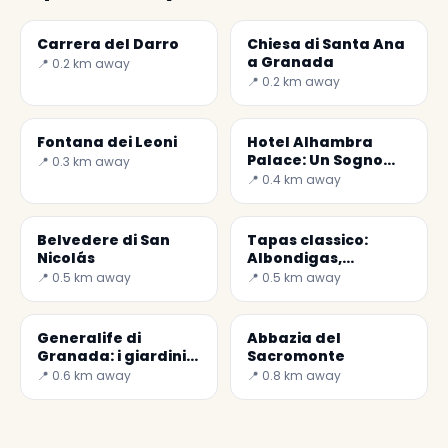
Carrera del Darro
Chiesa di Santa Ana
a Granada
📍 0.2 km away
📍 0.2 km away
Fontana dei Leoni
Hotel Alhambra
Palace: Un Sogno
📍 0.3 km away
Architettonico a
📍 0.4 km away
Granada
Belvedere di San
Tapas classico:
Nicolás
Albondigas,
polpette spagnole
📍 0.5 km away
📍 0.5 km away
Generalife di
Abbazia del
Granada: i giardini
Sacromonte
del palazzo estivo
📍 0.6 km away
📍 0.8 km away
nasride