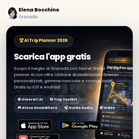
Elena Bocchino
Granada
🏆 AI Trip Planner 2026
Scarica l'app gratis
Scopri il meglio di Granada con Secret World — il trip
planner AI con oltre 1 milione di destinazioni. Itinerari
personalizzati, gemme nascoste e consigli locali.
Gratis su iOS e Android.
🧠 Itinerari AI
🎒 Trip Toolkit
🎮 Gioco KnowWhere
🎧 Guide Audio
📹 Video