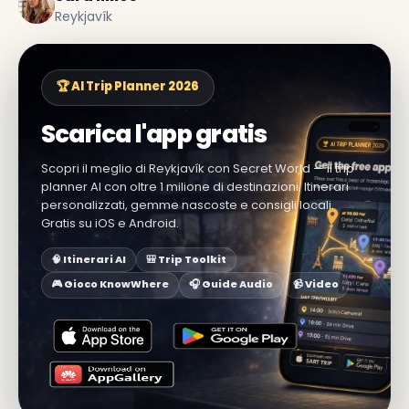
Reykjavík
🏆 AI Trip Planner 2026
Scarica l'app gratis
Scopri il meglio di Reykjavík con Secret World — il trip
planner AI con oltre 1 milione di destinazioni. Itinerari
personalizzati, gemme nascoste e consigli locali.
Gratis su iOS e Android.
🧠 Itinerari AI
🎒 Trip Toolkit
🎮 Gioco KnowWhere
🎧 Guide Audio
📹 Video