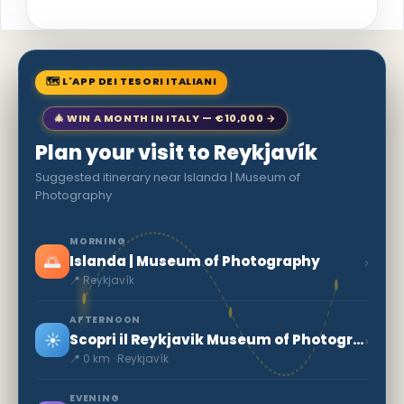
🗺 L'APP DEI TESORI ITALIANI
🎄 WIN A MONTH IN ITALY — €10,000 →
Plan your visit to Reykjavík
Suggested itinerary near Islanda | Museum of
Photography
MORNING
🌅
›
Islanda | Museum of Photography
📍 Reykjavík
AFTERNOON
☀️
›
Scopri il Reykjavik Museum of Photography: un viaggio nella cultura islandese
📍 0 km · Reykjavík
EVENING