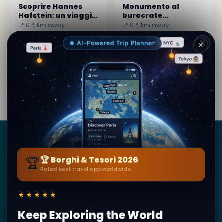
Scoprire Hannes
Monumento al
Hafstein: un viaggio
burocrate
nella storia
sconosciuto
📍 0.4 km away
📍 0.4 km away
culturale islandese
✕
Di
Sara Miles
· da Reykjavík
Contenuto editoriale verificato · Community Secret
World — 1M+ luoghi in 62 lingue
Borghi
&
Tesori
🏆
🏆 Borghi & Tesori 2026
Rated best travel app worldwide
BY SECRET WORLD — LA PIÙ GRANDE GUIDA DI VIAGGIO
AL MONDO
1,3M+ destinazioni · 60+ lingue · 195 paesi · 500K+
★★★★★
viaggiatori
Keep Exploring the World