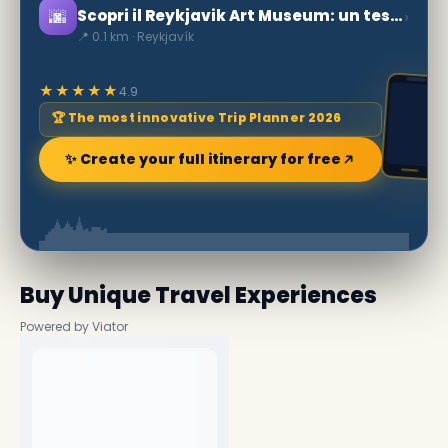
🌆
›
Scopri il Reykjavik Art Museum: un tesoro culturale in Islanda
📍 0.1 km · Reykjavík
★★★★★
4.9
🏆 The most innovative Trip Planner 2026
✨ Create your full itinerary for free
Buy Unique Travel Experiences
Powered by Viator