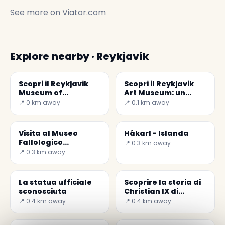
See more on
Viator.com
Explore nearby · Reykjavík
Scopri il Reykjavik
Scopri il Reykjavik
Museum of
Art Museum: un
Photography: un
tesoro culturale in
📍 0 km away
📍 0.1 km away
viaggio nella
Islanda
cultura islandese
Visita al Museo
Hákarl - Islanda
Fallologico
📍 0.3 km away
Islandese di
📍 0.3 km away
Reykjavík
La statua ufficiale
Scoprire la storia di
sconosciuta
Christian IX di
Danimarca in
📍 0.4 km away
📍 0.4 km away
Islanda