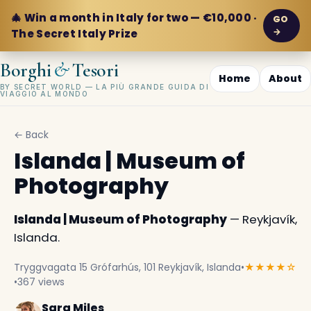
🎄 Win a month in Italy for two — €10,000 ·
GO
→
The Secret Italy Prize
&
Borghi
Tesori
Home
About
BY SECRET WORLD — LA PIÙ GRANDE GUIDA DI
VIAGGIO AL MONDO
← Back
Islanda | Museum of
Photography
Islanda | Museum of Photography
— Reykjavík,
Islanda.
Tryggvagata 15 Grófarhús, 101 Reykjavík, Islanda
•
★★★★☆
•
367 views
Sara Miles