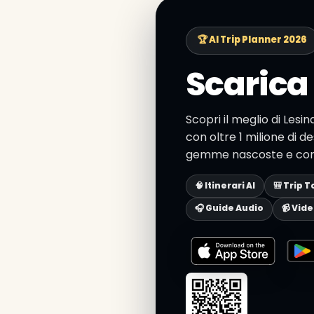
🏆 AI Trip Planner 2026
Scarica 
Scopri il meglio di Lesi
con oltre 1 milione di de
gemme nascoste e consig
🧠 Itinerari AI
🎒 Trip T
🎧 Guide Audio
📹 Vid