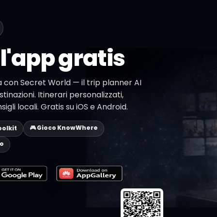
l'app gratis
na con Secret World — il trip planner AI
stinazioni. Itinerari personalizzati,
li locali. Gratis su iOS e Android.
🎮 Gioco KnowWhere
oolkit
eo