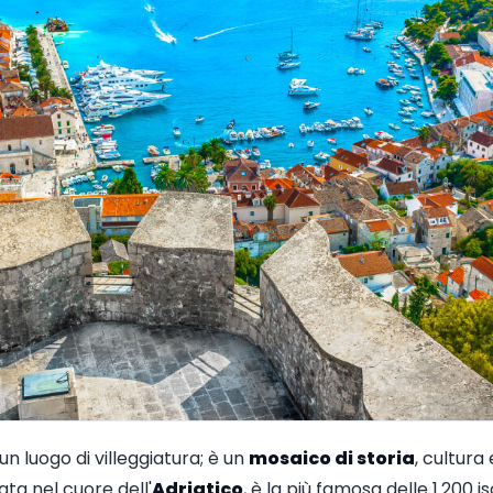
un luogo di villeggiatura; è un
mosaico di storia
, cultura
uata nel cuore dell'
Adriatico
, è la più famosa delle 1.200 