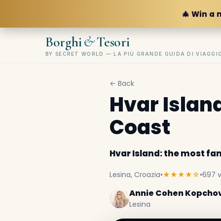
🎄 Win a 
&
Borghi
Tesori
BY SECRET WORLD — LA PIÙ GRANDE GUIDA DI VIAGG
← Back
Hvar Islan
Coast
Hvar Island: the most f
Lesina, Croazia
•
★★★★☆
•
697 v
Annie Cohen Kopcho
Lesina