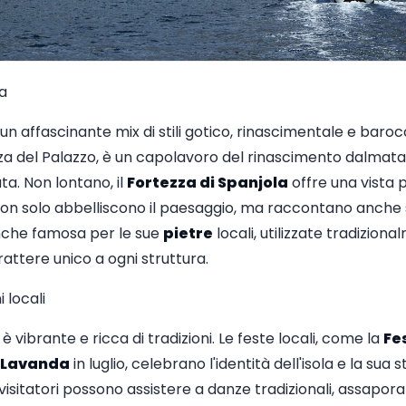
a
un affascinante mix di stili gotico, rinascimentale e baroc
azza del Palazzo, è un capolavoro del rinascimento dalmata
a. Non lontano, il
Fortezza di Spanjola
offre una vista p
 non solo abbelliscono il paesaggio, ma raccontano anche s
anche famosa per le sue
pietre
locali, utilizzate tradizion
attere unico a ogni struttura.
 locali
è vibrante e ricca di tradizioni. Le feste locali, come la
Fe
a Lavanda
in luglio, celebrano l'identità dell'isola e la sua
visitatori possono assistere a danze tradizionali, assaporare