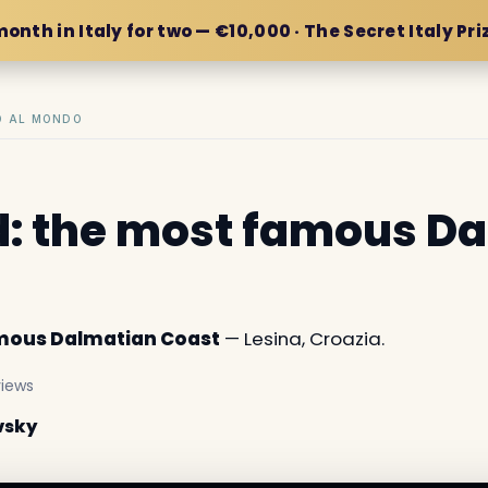
month in Italy for two — €10,000 · The Secret Italy Pri
IO AL MONDO
d: the most famous D
amous Dalmatian Coast
— Lesina, Croazia.
iews
vsky