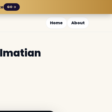
ze
GO →
Home
About
almatian