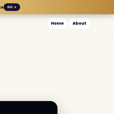
ze
GO →
Home
About