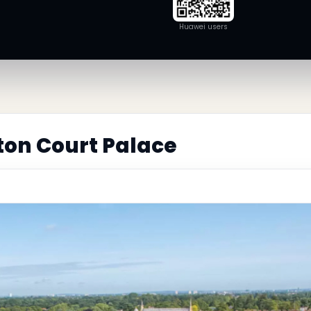
Huawei users
on Court Palace