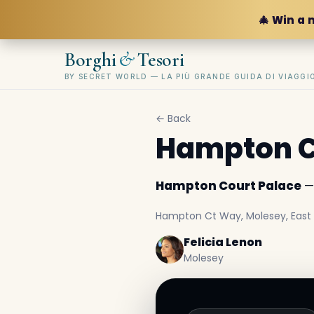
🎄 Win a 
&
Borghi
Tesori
BY SECRET WORLD — LA PIÙ GRANDE GUIDA DI VIAGG
← Back
Hampton C
Hampton Court Palace
— 
Hampton Ct Way, Molesey, East 
Felicia Lenon
Molesey