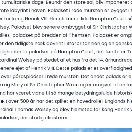
 tumultariske dage. Beundr den store sal, bliv imponeret a
mte labyrint i haven. Paladset i røde mursten er bygget i st
 for kong Henrik VIII. Henrik kunne lide Hampton Court s
lsey. Paladset blev senere ombygget af Sir Christopher 
ailles-paladset på bredden af Themsen. Paladset er omgi
 den tidligste hæklabyrint i Storbritannien og en gensk
keligheden to paladser på Hampton Court; det første er 
rdinal Wolsey på stedet af et hus fra det 14. århundrede
nere ejet af Henrik VIII. Dette palads er et overflødighe
ig over gårdspladser i røde mursten. Det andet palads er
iam og Mary af Sir Christopher Wren og er omgivet af en fa
and har været vidne til så mange betydningsfulde histor
ce
. I over 500 år har det spillet en hovedrolle i Englands hi
rdinal Thomas Wolsey og blev hjemsted for kong Henrik VII
aladser, der stadig eksisterer.