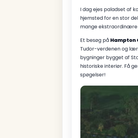
I dag ejes paladset af k
hjemsted for en stor de
mange ekstraordinære g
Et besøg på
Hampton 
Tudor-verdenen og lære 
bygninger bygget af S
historiske interiør. Få 
spøgelser!