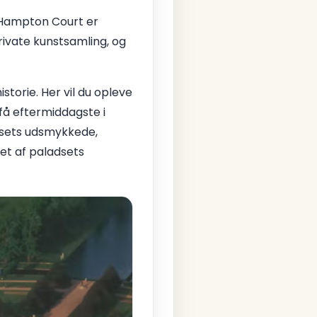
. Hampton Court er
rivate kunstsamling, og
torie. Her vil du opleve
få eftermiddagste i
sets udsmykkede,
 et af paladsets