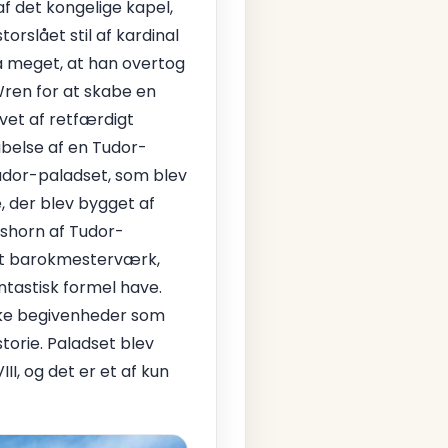
f det kongelige kapel,
orslået stil af kardinal
å meget, at han overtog
Wren for at skabe en
vet af retfærdigt
abelse af en Tudor-
Tudor-paladset, som blev
, der blev bygget af
dshorn af Tudor-
 et barokmesterværk,
ntastisk formel have.
iske begivenheder som
storie. Paladset blev
I, og det er et af kun