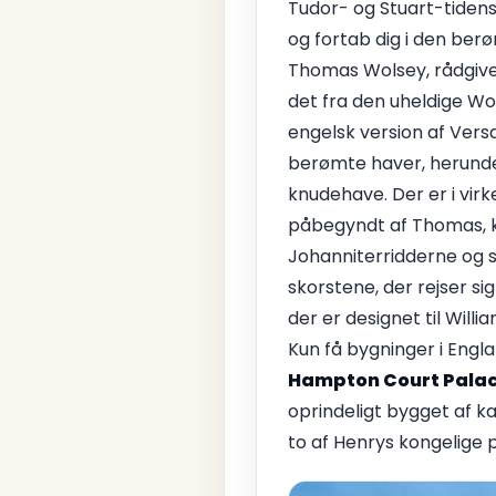
Tudor- og Stuart-tidens
og fortab dig i den berø
Thomas Wolsey, rådgiver
det fra den uheldige Wo
engelsk version af Vers
berømte haver, herunder
knudehave. Der er i vir
påbegyndt af Thomas, ka
Johanniterridderne og se
skorstene, der rejser s
der er designet til Will
Kun få bygninger i Engl
Hampton Court Pala
oprindeligt bygget af ka
to af Henrys kongelige p