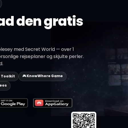
d den gratis
olesey med Secret World — over 1
ersonlige rejseplaner og skjulte perler.
d.
🎮 KnowWhere Game
p Toolkit
deos