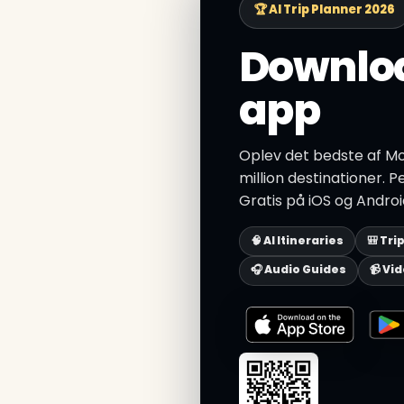
🏆 AI Trip Planner 2026
Downloa
app
Oplev det bedste af M
million destinationer. P
Gratis på iOS og Androi
🧠 AI Itineraries
🎒 Tri
🎧 Audio Guides
📹 Vi