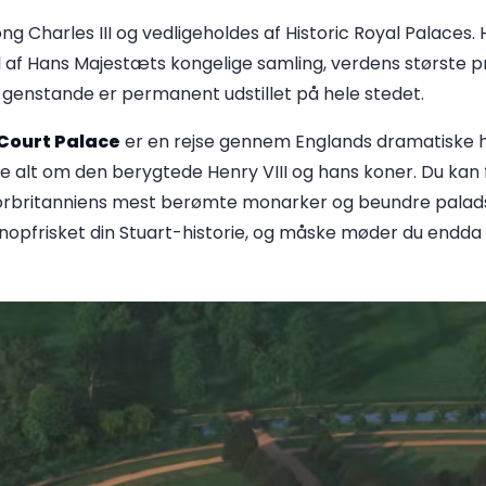
ong Charles III og vedligeholdes af Historic Royal Palaces
l af Hans Majestæts kongelige samling, verdens største p
enstande er permanent udstillet på hele stedet.
Court Palace
er en rejse gennem Englands dramatiske his
alt om den berygtede Henry VIII og hans koner. Du kan 
torbritanniens mest berømte monarker og beundre palad
genopfrisket din Stuart-historie, og måske møder du endda