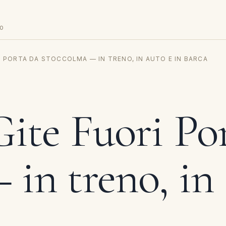
DO
RI PORTA DA STOCCOLMA — IN TRENO, IN AUTO E IN BARCA
Gite Fuori Po
in treno, in 