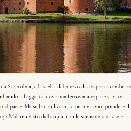
 da Stoccolma, e la scelta del mezzo di trasporto cambia ra
cambiando a Läggesta, dove una ferrovia a vapore storica 
o al paese. Ma se le condizioni lo permettono, prendete il
go Mälaren visto dall'acqua, con le sue isole boscose e i rif