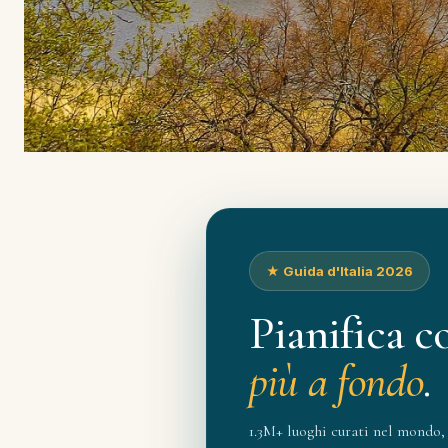
★ Guida d'Italia 2026
Pianifica c
più a fondo
.
1.3M+ luoghi curati nel mondo, 