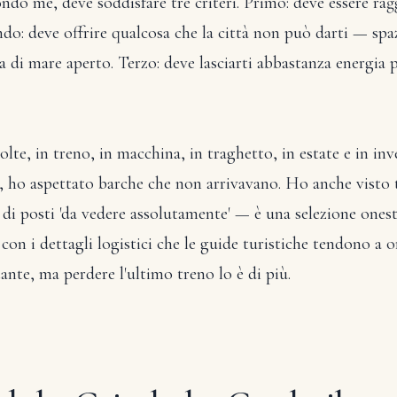
ndo me, deve soddisfare tre criteri. Primo: deve essere ra
: deve offrire qualcosa che la città non può darti — spazio
a di mare aperto. Terzo: deve lasciarti abbastanza energia p
lte, in treno, in macchina, in traghetto, in estate e in inv
i, ho aspettato barche che non arrivavano. Ho anche visto
 di posti 'da vedere assolutamente' — è una selezione ones
con i dettagli logistici che le guide turistiche tendono a
ante, ma perdere l'ultimo treno lo è di più.