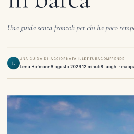
Una guida senza fronzoli per chi ha poco temp
UNA GUIDA DI
AGGIORNATA IL
LETTURA
COMPRENDE
L
Lena Hofmann
6 agosto 2026
12 minuti
8 luoghi · mappa