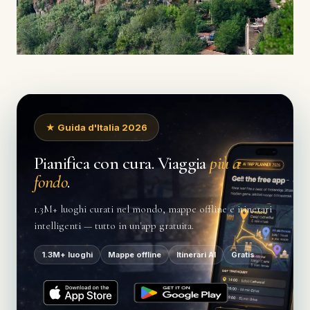
★ Guida d'Italia 2026
Pianifica con cura. Viaggia
più a
fondo
.
1.3M+ luoghi curati nel mondo, mappe offline e itinerari
intelligenti — tutto in un'app gratuita.
1.3M+ luoghi
Mappe offline
Itinerari AI
Gratis