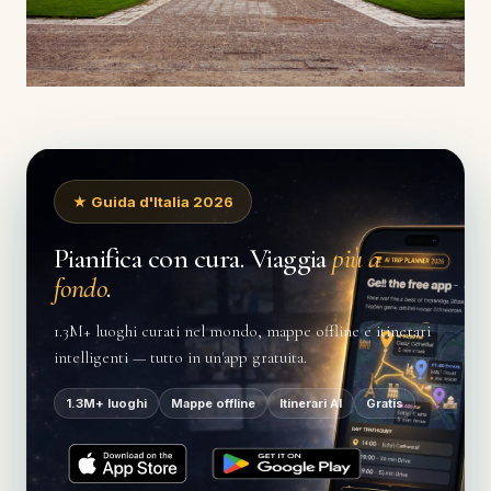
★ Guida d'Italia 2026
Pianifica con cura. Viaggia
più a
fondo
.
1.3M+ luoghi curati nel mondo, mappe offline e itinerari
intelligenti — tutto in un'app gratuita.
1.3M+ luoghi
Mappe offline
Itinerari AI
Gratis