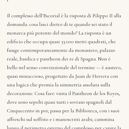
Il complesso dell'Escorial è la risposta di Filippo II alla
domanda: cosa lasci dietro di te quando sei stato il
monarca più potente del mondo? La risposta è un
edificio che occupa quasi 33.000 metri quadrati, che
funge contemporaneamente da monastero, palazzo
reale, basilica e pantheon dei re di Spagna. Non è
bello nel senso convenzionale del termine — è austero,
quasi minaccioso, progettato da Juan de Herrera con
una logica che premia la simmetria assoluta sulla
decorazione. Cosa fare: visita il Pantheon de los Reyes,
dove sono sepolti quasi tutti i sovrani spagnoli dal
Cinquecento in poi; passa per la Biblioteca, con i suoi
affreschi sul soffitto e i manoscritti arabi; cammina
lungo il perimetro esterno del complesso per capire la