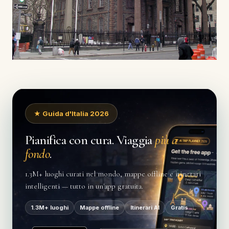
★ Guida d'Italia 2026
Pianifica con cura. Viaggia
più a
fondo
.
1.3M+ luoghi curati nel mondo, mappe offline e itinerari
intelligenti — tutto in un'app gratuita.
1.3M+ luoghi
Mappe offline
Itinerari AI
Gratis