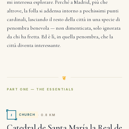
mi interessa esplorare. Perché a Madrid, più che
altrove, la folla si addensa intorno a pochissimi punti
cardinali, lasciando il resto della città in una specie di
penombra benevola — non dimenticata, solo ignorata
da chi ha fretta. Ed è lì, in quella penombra, che la
città diventa interessante.
PART ONE — THE ESSENTIALS
1
· 0.8 KM
CHURCH
Catedral de Santa María la Real de