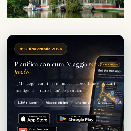
★ Guida d'Italia 2026
Pianifica con cura. Viaggia
più a
fondo
.
1.3M+ luoghi curati nel mondo, mappe offline e itinerari
intelligenti — tutto in un'app gratuita.
1.3M+ luoghi
Mappe offline
Itinerari AI
Gratis