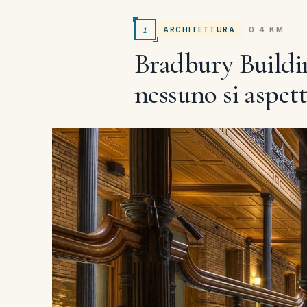
1
· 0.4 KM
ARCHITETTURA
Bradbury Buildin
nessuno si aspet