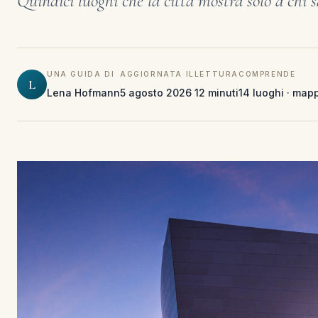
Quindici luoghi che la città mostra solo a chi
UNA GUIDA DI
AGGIORNATA IL
LETTURA
COMPRENDE
L
Lena Hofmann
5 agosto 2026
12 minuti
14 luoghi · mapp