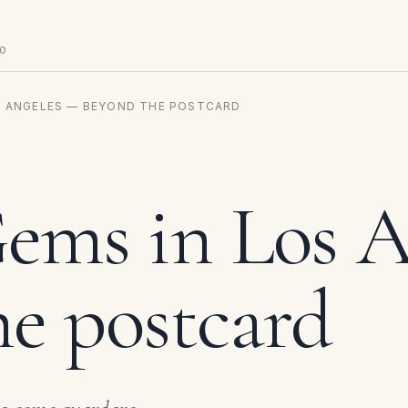
DO
OS ANGELES — BEYOND THE POSTCARD
ems in Los A
e postcard