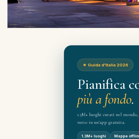
★ Guida d'Italia 2026
Pianifica c
più a fondo
.
1.3M+ luoghi curati nel mondo, 
tutto in un'app gratuita.
1.3M+ luoghi
Mappe offli