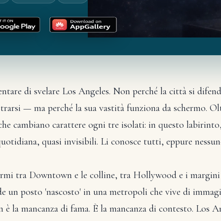
entare di svelare Los Angeles. Non perché la città si difend
strarsi — ma perché la sua vastità funziona da schermo. Olt
i che cambiano carattere ogni tre isolati: in questo labirin
quotidiana, quasi invisibili. Li conosce tutti, eppure nessu
mi tra Downtown e le colline, tra Hollywood e i margini m
 un posto 'nascosto' in una metropoli che vive di immagini
n è la mancanza di fama. È la mancanza di contesto. Los 