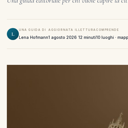
Una guida editoriale per chi vuole capire la cit
UNA GUIDA DI
AGGIORNATA IL
LETTURA
COMPRENDE
L
Lena Hofmann
1 agosto 2026
12 minuti
10 luoghi · mapp