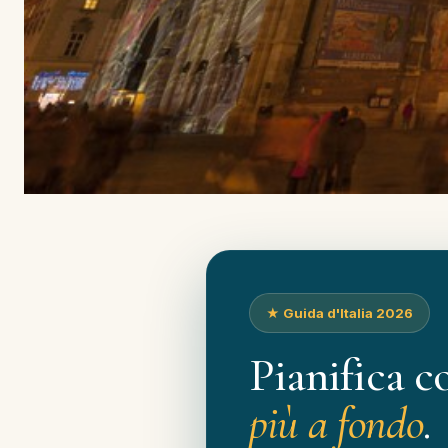
★ Guida d'Italia 2026
Pianifica c
più a fondo
.